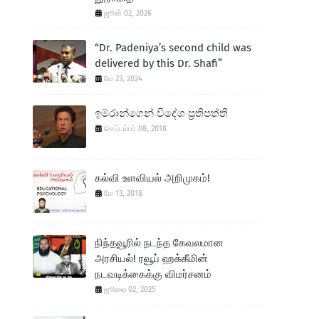
ஜூன் 02, 2026
“Dr. Padeniya’s second child was
delivered by this Dr. Shafi”
மே 23, 2024
ඉම්රාන්ගෙන් විදේශ ප‍්‍රතිපත්ති
செப்டம்பர் 08, 2018
கல்வி உளவியல் அறிமுகம்!
மே 13, 2018
நிந்தவூரில் நடந்த கேவலமான
அரசியல்! ரவூப் ஹக்கீமின்
நடவடிக்கைக்கு விமர்சனம்
ஜூலை 02, 2025