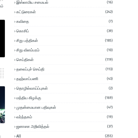
இஸ்லாமிய சமையல்
(16)
ம்
கட்டுரைகள்
(242)
கவிதை
(7)
கொசிப்
(39)
சிறு பத்திகள்
(185)
சிறு விளம்பரம்
(10)
செய்திகள்
(119)
தலைப்புச் செய்தி
(113)
தஹ்வாப்பணி
(43)
தொழில்வாய்ப்புகள்
(2)
மத்திய கிழக்கு
(169)
முதன்மையான பதிவுகள்
(47)
வர்த்தகம்
(19)
ஜனாஸா அறிவித்தல்
(37)
்
All
(255)