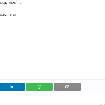
ி ஒரு பக்கம்…
க்கம்… என
புதியத