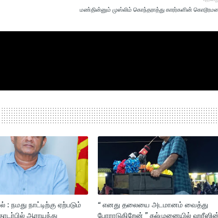
மண்தின்னும் முஸ்லிம் கொந்தராத்து காரர்களின் கொடூரமன
 : நமது நாட்டிற்கு ஏற்படும்
“ எனது தலையை அடமானம் வைத்து
தொடர்பில் ஆராயந்து
போராடுகிறேன் ” கல்முனையில் ஹரீஸின