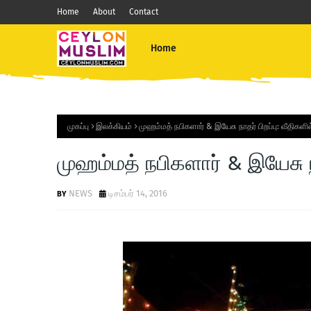
Home
About
Contact
Home
முகப்பு
இலக்கியம்
முஹம்மத் நபிகளார் & இயேசு நாதர் பிறப்பு: வீதிகளி
முஹம்மத் நபிகளார் & இயேசு நா
NEWS
டிசம்பர் 14, 2016