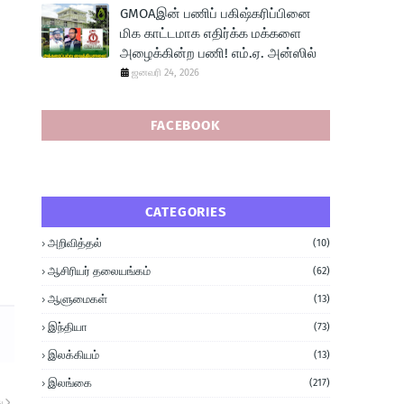
GMOAஇன் பணிப் பகிஷ்கரிப்பினை
மிக காட்டமாக எதிர்க்க மக்களை
அழைக்கின்ற பணி! எம்.ஏ. அன்ஸில்
ஜனவரி 24, 2026
FACEBOOK
CATEGORIES
அறிவித்தல்
(10)
ஆசிரியர் தலையங்கம்
(62)
ஆளுமைகள்
(13)
இந்தியா
(73)
இலக்கியம்
(13)
இலங்கை
(217)
ு