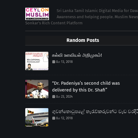
Sri Lanka Tamil Islamic Digital Media for Da
Awareness and helping people. Muslim News in 
Sonkar's Rich Content Platform
Random Posts
கல்வி உளவியல் அறிமுகம்!
மே 13, 2018
“Dr. Padeniya’s second child was
delivered by this Dr. Shafi”
மே 23, 2024
ගුවන්තොටුපළේ තැරැව්කරුවන්ට වැඩ වරදිය
மே 12, 2018