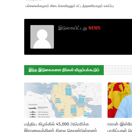
பல்கலைக்கழகம் கிடைக்காவிடினும் சட்டத்தரணியாகும் வாய்ப்பு
இடுகையிட்டது
NEWS
இந்த இடுகைகளை நீங்கள் விரும்பக்கூடும்
மத்திய கிழக்கில் 45,000 அமெரிக்க
ஈரான்-இஸ்ரேல்
இராணுவத்தினர் நிலை கொண்டுள்ளனர்
பாதிப்புகள் 