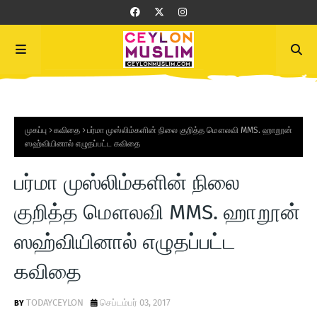
முகப்பு
கவிதை
பர்மா முஸ்லிம்களின் நிலை குறித்த மௌலவி MMS. ஹாறூன்
ஸஹ்வியினால் எழுதப்பட்ட கவிதை
பர்மா முஸ்லிம்களின் நிலை
குறித்த மௌலவி MMS. ஹாறூன்
ஸஹ்வியினால் எழுதப்பட்ட
கவிதை
TODAYCEYLON
செப்டம்பர் 03, 2017