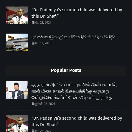
“Dr. Padeniya’s second child was delivered by
this Dr. Shafi”
மே 23, 2024
ගුවන්තොටුපළේ තැරැව්කරුවන්ට වැඩ වරදියි
மே 12, 2018
Popular Posts
ஒருவரால் அளிக்கப்பட்ட புகாரின் அடிப்படையில்,
நான் மினா காவல் நிலையத்திற்கு வருமாறு
கேட்டுக்கொள்ளப்பட்டேன் -அர்காம் நூராமித்
ஜூன் 02, 2026
“Dr. Padeniya’s second child was delivered by
this Dr. Shafi”
மே 23, 2024