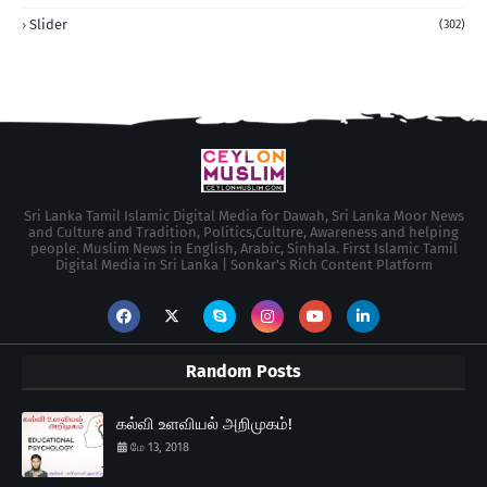
Slider
(302)
Sri Lanka Tamil Islamic Digital Media for Dawah, Sri Lanka Moor News
and Culture and Tradition, Politics,Culture, Awareness and helping
people. Muslim News in English, Arabic, Sinhala. First Islamic Tamil
Digital Media in Sri Lanka | Sonkar's Rich Content Platform
Random Posts
கல்வி உளவியல் அறிமுகம்!
மே 13, 2018