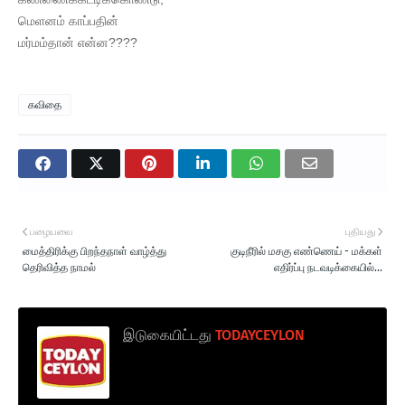
மெளனம் காப்பதின்
மர்மம்தான் என்ன????
கவிதை
பழையவை
புதியது
மைத்திரிக்கு பிறந்தநாள் வாழ்த்து
குடிநீரில் மசகு எண்ணெய் - மக்கள்
தெரிவித்த நாமல்
எதிர்ப்பு நடவடிக்கையில்...
இடுகையிட்டது
TODAYCEYLON