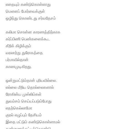
எதையும் கண்டுகொள்ளாது
மெளனப் போர்வைக்குள்
ஒழிந்து கொண்டது சர்வதேசம்
கலிமா சொன்ன காரணத்திற்காக
கர்ப்பிணி பெண்களைக்கூட
கீறிக் கிழிக்கும்
வரலாற்று துரோகத்தை
பர்மாவில்தான்
காணமுடிகிறது.
ஒன்றுமட்டும்தான் புரியவில்லை.
எல்லை மீறிய தொல்லைகளால்
ரோகின்ய முஸ்லிம்கள்
துவம்சம் செய்யப்படும்போது
எதற்கெல்லாமோ
குரல் எழுப்பும் தேசியம்
இதை மட்டும் கண்டுகொள்ளாமல்
கண்ணைக்கட்டிக்கொண்டு,