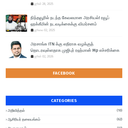
ஜூன் 28, 2025
நிந்தவூரில் நடந்த கேவலமான அரசியல்! ரவூப்
ஹக்கீமின் நடவடிக்கைக்கு விமர்சனம்
ஜூலை 02, 2025
அரசாங்க ITN க்கு எதிராக வழக்குத்
தொடரவுள்ளதாக முஜிபுர் ரஹ்மான் Mp எச்சரிக்கை
ஜூன் 02, 2026
FACEBOOK
CATEGORIES
அறிவித்தல்
(10)
ஆசிரியர் தலையங்கம்
(62)