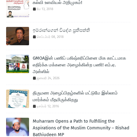
கல்வி உளவியல் அறிமுகம்!
மே 13, 2018
ඉම්රාන්ගෙන් විදේශ ප‍්‍රතිපත්ති
செப்டம்பர் 08, 2018
GMOAஇன் பணிப் பகிஷ்கரிப்பினை மிக காட்டமாக
எதிர்க்க மக்களை அழைக்கின்ற பணி! எம்.ஏ.
அன்ஸில்
ஜனவரி 24, 2026
திருமண அழைப்பிதழ்களில் மட்டுமே இஸ்லாம்
மார்க்கம் மீதமிருக்கிறது
டிசம்பர் 12, 2016
Muharram Opens a Path to Fulfilling the
Aspirations of the Muslim Community – Rishad
Bathiudeen MP