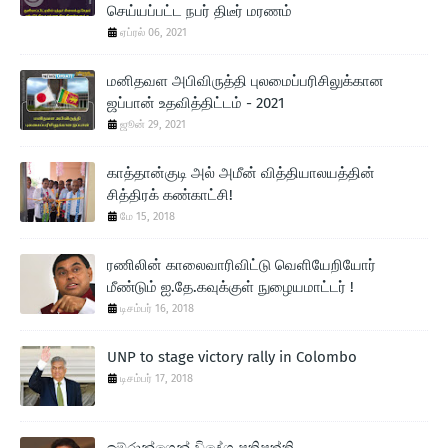
செய்யப்பட்ட நபர் திடீர் மரணம்
ஏப்ரல் 06, 2021
மனிதவள அபிவிருத்தி புலமைப்பரிசிலுக்கான
ஜப்பான் உதவித்திட்டம் - 2021
ஜூன் 29, 2021
காத்தான்குடி அல் அமீன் வித்தியாலயத்தின்
சித்திரக் கண்காட்சி!
மே 15, 2018
ரணிலின் காலைவாரிவிட்டு வெளியேறியோர்
மீண்டும் ஐ.தே.கவுக்குள் நுழையமாட்டர் !
டிசம்பர் 16, 2018
UNP to stage victory rally in Colombo
டிசம்பர் 17, 2018