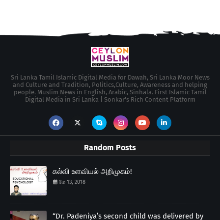
Sri Lanka Tamil Islamic Digital Media for Dawah, Sri Lanka Moor News
and Culture and Tradition, Politics,Culture, Awareness and helping
people. Muslim News in English, Arabic, Sinhala. First Islamic Tamil
Digital Media in Sri Lanka | Sonkar's Rich Content Platform
Random Posts
கல்வி உளவியல் அறிமுகம்!
மே 13, 2018
“Dr. Padeniya’s second child was delivered by