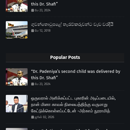
this Dr. Shafi”
மே 23, 2024
ගුවන්තොටුපළේ තැරැව්කරුවන්ට වැඩ වරදියි
மே 12, 2018
Popular Posts
“Dr. Padeniya’s second child was delivered by
this Dr. Shafi”
மே 23, 2024
ஒருவரால் அளிக்கப்பட்ட புகாரின் அடிப்படையில்,
நான் மினா காவல் நிலையத்திற்கு வருமாறு
கேட்டுக்கொள்ளப்பட்டேன் -அர்காம் நூராமித்
ஜூன் 02, 2026