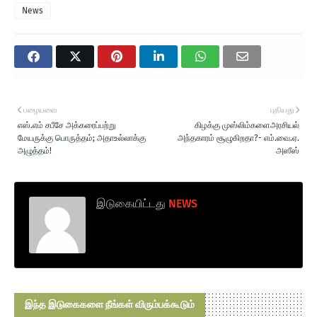
News
பழையவை
புதியது
எஸ்.எம் சபீசே அக்கரைப்பற்று
கிழக்கு முஸ்லிம்களைஅரசியல்
மேயருக்கு பொருத்தம்; அதாஉல்லாக்கு
அந்தகாரம் சூழுகிறதா?- எம்.வை.ஏ.
அழுத்தம்!
அஸீஸ்
இடுகையிட்டது
NEWS
இந்த இடுகைகளை நீங்கள் விரும்பக்கூடும்