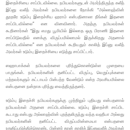
இறைச்சியை சாப்பிடவில்லை. நபியவர்களுடன் அமர்ந்திருந்த கலீத்
இப்னு வலீத் அவர்கள் நபியவர்களை நோக்கி “அல்லாஹ்வின்
தூதரே உடும்பு இறைச்சிய ஹராம் என்பதினாலா நீங்கள் இதனை
சாப்பிடவில்லை” என வினவினார். அதற்கு நபியவர்கள்
கூறினார்கள் “இது எமது பூமியில் இல்லாத ஒரு பிராணி இதனை
சாப்பிடுவதில் எனக்கு விருப்பமில்லாமல் இருக்கிறது அதனால்
சாப்பிடவில்லை” என நபியவர்கள் கூறியதும் காலித் இப்னு வலீத்
அவர்கள் உடும்பு இறைச்சியை எடுத்து சாப்பிட்டார்.
ஸஹாபாக்கள் நபியவர்களை புரிந்துகொண்டுள்ள முறையை
பாருங்கள். நபியவர்களின் தனிப்பட்ட விருப்பு, வெறுப்புக்களை
மற்றவர்களும் கட்டாயம் பின்பற்ற வேண்டும் என்ற அவசியமில்லை
என்பதனை நன்றாக புரிந்து வைத்திருந்தனர்.
உடும்பு இறைச்சி நபியவர்களுக்கு முற்றிலும் புதியது என்பதனால்
நபியவர்கள் அதனை சாப்பிடவில்லை. உடும்பு இறைச்சி சாப்பிட
கூடாது என்பது அல்லாஹ்வின் புறத்தலிருந்து வந்த வஹீயா அல்லது
நபியவர்களின் தனிப்பட்ட விருப்பமின்மையா என்பதனை
உறுதிப்படுத்திக்கொண்ட பின்னர் தான் காலித் இப்னுவலீத் அவர்கள்