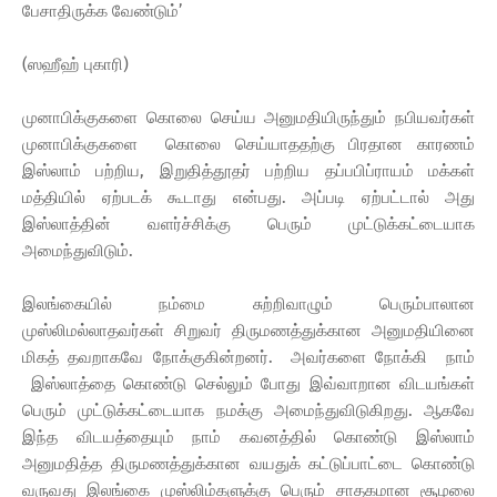
பேசாதிருக்க வேண்டும்’
(ஸஹீஹ் புகாரி)
முனாபிக்குகளை கொலை செய்ய அனுமதியிருந்தும் நபியவர்கள்
முனாபிக்குகளை கொலை செய்யாததற்கு பிரதான காரணம்
இஸ்லாம் பற்றிய, இறுதித்தூதர் பற்றிய தப்பபிப்ராயம் மக்கள்
மத்தியில் ஏற்படக் கூடாது என்பது. அப்படி ஏற்பட்டால் அது
இஸ்லாத்தின் வளர்ச்சிக்கு பெரும் முட்டுக்கட்டையாக
அமைந்துவிடும்.
இலங்கையில் நம்மை சுற்றிவாழும் பெரும்பாலான
முஸ்லிமல்லாதவர்கள் சிறுவர் திருமணத்துக்கான அனுமதியினை
மிகத் தவறாகவே நோக்குகின்றனர். அவர்களை நோக்கி நாம்
இஸ்லாத்தை கொண்டு செல்லும் போது இவ்வாறான விடயங்கள்
பெரும் முட்டுக்கட்டையாக நமக்கு அமைந்துவிடுகிறது. ஆகவே
இந்த விடயத்தையும் நாம் கவனத்தில் கொண்டு இஸ்லாம்
அனுமதித்த திருமணத்துக்கான வயதுக் கட்டுப்பாட்டை கொண்டு
வருவது இலங்கை முஸ்லிம்களுக்கு பெரும் சாதகமான சூழலை