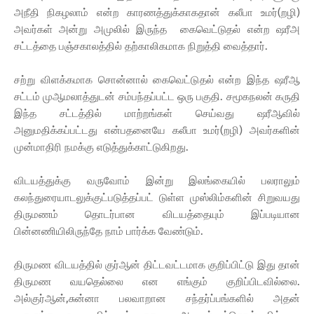
அநீதி நிகழலாம் என்ற காரணத்துக்காகதான் கலீபா உமர்(றழி)
அவர்கள் அன்று அமுலில் இருந்த கைவெட்டுதல் என்ற ஷரீஅ
சட்டத்தை பஞ்சகாலத்தில் தற்காலிகமாக நிறுத்தி வைத்தார்.
சற்று விளக்கமாக சொன்னால் கைவெட்டுதல் என்ற இந்த ஷரீஆ
சட்டம் முஆமலாத்துடன் சம்பந்தப்பட்ட ஒரு பகுதி. சமூகநலன் கருதி
இந்த சட்டத்தில் மாற்றங்கள் செய்வது ஷரீஆவில்
அனுமதிக்கப்பட்டது என்பதனையே கலீபா உமர்(றழி) அவர்களின்
முன்மாதிரி நமக்கு எடுத்துக்காட்டுகிறது.
விடயத்துக்கு வருவோம் இன்று இலங்கையில் பலராலும்
கலந்துரையாடலுக்குட்படுத்தப்பட் டுள்ள முஸ்லிம்களின் சிறுவயது
திருமணம் தொடர்பான விடயத்தையும் இப்படியான
பின்னணியிலிருந்தே நாம் பார்க்க வேண்டும்.
திருமண விடயத்தில் குர்ஆன் திட்டவட்டமாக குறிப்பிட்டு இது தான்
திருமண வயதெல்லை என எங்கும் குறிப்பிடவில்லை.
அல்குர்ஆன்,சுன்னா பலவாறான சந்தர்ப்பங்களில் அதன்