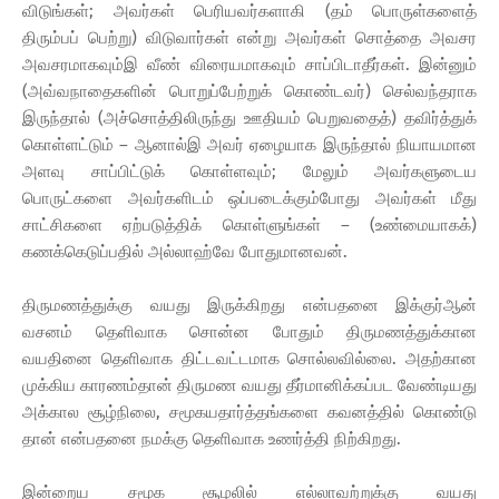
விடுங்கள்; அவர்கள் பெரியவர்களாகி (தம் பொருள்களைத்
திரும்பப் பெற்று) விடுவார்கள் என்று அவர்கள் சொத்தை அவசர
அவசரமாகவும்இ வீண் விரையமாகவும் சாப்பிடாதீர்கள். இன்னும்
(அவ்வநாதைகளின் பொறுப்பேற்றுக் கொண்டவர்) செல்வந்தராக
இருந்தால் (அச்சொத்திலிருந்து ஊதியம் பெறுவதைத்) தவிர்த்துக்
கொள்ளட்டும் – ஆனால்இ அவர் ஏழையாக இருந்தால் நியாயமான
அளவு சாப்பிட்டுக் கொள்ளவும்; மேலும் அவர்களுடைய
பொருட்களை அவர்களிடம் ஒப்படைக்கும்போது அவர்கள் மீது
சாட்சிகளை ஏற்படுத்திக் கொள்ளுங்கள் – (உண்மையாகக்)
கணக்கெடுப்பதில் அல்லாஹ்வே போதுமானவன்.
திருமணத்துக்கு வயது இருக்கிறது என்பதனை இக்குர்ஆன்
வசனம் தெளிவாக சொன்ன போதும் திருமணத்துக்கான
வயதினை தெளிவாக திட்டவட்டமாக சொல்லவில்லை. அதற்கான
முக்கிய காரணம்தான் திருமண வயது தீர்மானிக்கப்பட வேண்டியது
அக்கால சூழ்நிலை, சமூகயதார்த்தங்களை கவனத்தில் கொண்டு
தான் என்பதனை நமக்கு தெளிவாக உணர்த்தி நிற்கிறது.
இன்றைய சமூக சூழலில் எல்லாவற்றுக்கு வயது