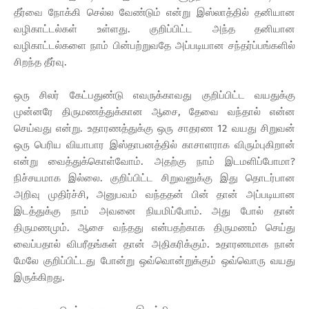
தீர்வை நோக்கி செல்ல வேண்டும் என்று இஸ்லாத்தில் தனியான
வழிகாட்டல்கள் உள்ளது. குறிப்பிட்ட அந்த தனியான
வழிகாட்டல்களை நாம் பின்பற்றுவதே அப்படியான சந்தர்ப்பங்களில்
சிறந்த தீர்வு.
ஒரு சிலர் கேட்பதுண்டு எவருக்காவது குறிப்பிட்ட வயதுக்கு
முன்னரே திருமணத்துக்கான ஆசை, தேவை வந்தால் என்ன
செய்வது என்று. உதாரணத்துக்கு ஒரு சாதரண 12 வயது சிறுவன்
ஒரு பெரிய வியாபார இஸ்தாபனத்தில் காசாளராக விரும்புகிறான்
என்று வைத்துக்கொள்வோம். அதற்கு நாம் இடமளிப்போமா?
நிச்சயமாக இல்லை. குறிப்பிட்ட சிறுவனுக்கு இது தொடர்பான
அறிவு முதிர்ச்சி, அனுபவம் வந்ததன் பின் தான் அப்படியான
இடத்துக்கு நாம் அவனை நியமிப்போம். அது போல் தான்
திருமணமும். ஆசை வந்தது என்பதற்காக திருமணம் செய்து
வைப்பதால் விபரீதங்கள் தான் அதிகரிக்கும். உதாரணமாக நான்
மேலே குறிப்பிட்டது போன்று ஒவ்வொன்றுக்கும் ஒவ்வொரு வயது
இருக்கிறது.