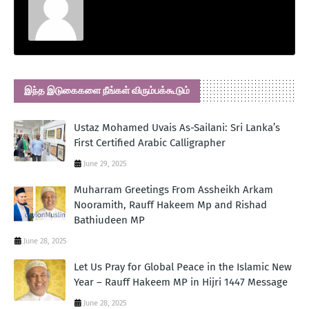
இந்த இடுகைகளை நீங்கள் விரும்பக்கூடும்
Ustaz Mohamed Uvais As-Sailani: Sri Lanka’s
First Certified Arabic Calligrapher
June 29, 2025
Muharram Greetings From Assheikh Arkam
Nooramith, Rauff Hakeem Mp and Rishad
Bathiudeen MP
June 28, 2025
Let Us Pray for Global Peace in the Islamic New
Year – Rauff Hakeem MP in Hijri 1447 Message
June 28, 2025