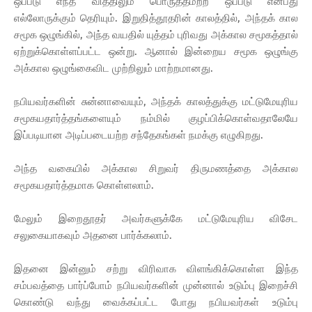
ஒப்பீடு எந்த வித்திலும் பொருத்தமற்ற ஒப்பீடு என்பது
எல்லோருக்கும் தெரியும். இறுதித்தூதரின் காலத்தில், அந்தக் கால
சமூக ஒழுங்கில், அந்த வயதில் யுத்தம் புரிவது அக்கால சமூகத்தால்
ஏற்றுக்கொள்ளப்பட்ட ஒன்று. ஆனால் இன்றைய சமூக ஒழுங்கு
அக்கால ஒழுங்கைவிட முற்றிலும் மாற்றமானது.
நபியவர்களின் சுன்னாவையும், அந்தக் காலத்துக்கு மட்டுமேயுரிய
சமூகயதார்த்தங்களையும் நம்மில் குழப்பிக்கொள்வதாலேயே
இப்படியான அடிப்படையற்ற சந்தேகங்கள் நமக்கு எழுகிறது.
அந்த வகையில் அக்கால சிறுவர் திருமணத்தை அக்கால
சமூகயதார்த்தமாக கொள்ளலாம்.
மேலும் இறைதூதர் அவர்களுக்கே மட்டுமேயுரிய விசேட
சலுகையாகவும் அதனை பார்க்கலாம்.
இதனை இன்னும் சற்று விரிவாக விளங்கிக்கொள்ள இந்த
சம்பவத்தை பார்ப்போம் நபியவர்களின் முன்னால் உடும்பு இறைச்சி
கொண்டு வந்து வைக்கப்பட்ட போது நபியவர்கள் உடும்பு