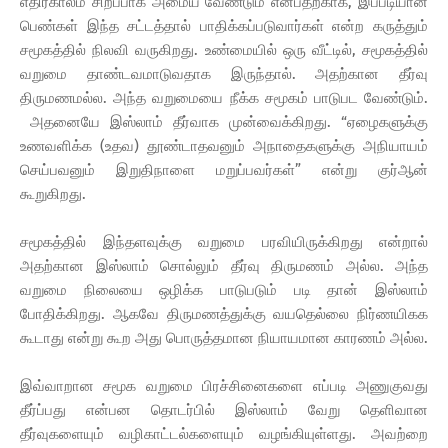
எதிர்காலம் சிறப்பாக அமைய வேண்டும் என்பதற்காக, இப்படியான
பெண்கள் இந்த சட்டத்தால் பாதிக்கப்படுவார்கள் என்ற கருத்தும்
சமூகத்தில் நிலவி வருகிறது. உண்மையில் ஒரு வீட்டில், சமூகத்தில்
வறுமை தாண்டவமாடுவதாக இருந்தால். அதற்கான தீர்வு
திருமணமல்ல. அந்த வறுமையை நீக்க சமூகம் பாடுபட வேண்டும்.
அதனையே இஸ்லாம் தீர்வாக முன்வைக்கிறது. “ஏழைகளுக்கு
உணவளிக்க (உதவ) தூண்டாதவனும் அநாதைகளுக்கு அநியாயம்
செய்பவனும் இறுதிநாளை மறுப்பவர்கள்” என்று குர்ஆன்
கூறுகிறது.
சமூகத்தில் இந்தளவுக்கு வறுமை பரவியிருக்கிறது என்றால்
அதற்கான இஸ்லாம் சொல்லும் தீர்வு திருமணம் அல்ல. அந்த
வறுமை நிலையை ஒழிக்க பாடுபடும் படி தான் இஸ்லாம்
போதிக்கிறது. ஆகவே திருமணத்துக்கு வயதெல்லை நிர்ணயிகக
கூடாது என்று கூற அது பொருத்தமான நியாயமான காரணம் அல்ல.
இவ்வாறான சமூக வறுமை பிரச்சினைகளை எப்படி அணுகுவது
தீர்ப்பது என்பன தொடர்பில் இஸ்லாம் வேறு தெளிவான
தீர்வுகளையும் வழிகாட்டல்களையும் வழங்கியுள்ளது. அவற்றை