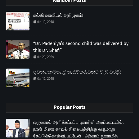
Random Posts
கல்வி உளவியல் அறிமுகம்!
மே 13, 2018
“Dr. Padeniya’s second child was delivered by
this Dr. Shafi”
மே 23, 2024
ගුවන්තොටුපළේ තැරැව්කරුවන්ට වැඩ වරදියි
மே 12, 2018
Popular Posts
ஒருவரால் அளிக்கப்பட்ட புகாரின் அடிப்படையில்,
நான் மினா காவல் நிலையத்திற்கு வருமாறு
கேட்டுக்கொள்ளப்பட்டேன் -அர்காம் நூராமித்