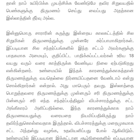
தான் நாம் உயிர்பிக்க முயற்சிக்க வேண்டுமே தவிர சிறுவயதில்
பெண்களுக்கு திருமணம் செய்து வைப்பது அதற்கான
இஸ்லாத்தின் தீர்வு அல்ல.
இன்னுமொரு சாராரின் கருத்து இன்றைய காலகட்டத்தில் சில
சிறுமிகள் திருமணத்துக்கு முன்னரே கர்ப்பாமாகிறார்கள்.
இப்படியான சில சந்தர்ப்பங்களில் இந்த சட்டம் அவர்களுக்கு
பாதகமாக அமையும், குறிப்பிட்ட பாதிக்கப்பட்டவர்கள் உரிய 18
வயது வரும் வரை காத்திருக்க வேண்டிய நிலை ஏற்படுகிறது
என்கின்றனர். உண்மையில் இந்தக் காரணத்துக்காகத்தான்
திருமணத்துக்கு வயதெல்லை நிர்ணயிப்பதனை வேண்டாம் என்று
சொல்கிறார்கள் என்றால். அது மாபெரும் தவறு. இஸ்லாத்தை
பொறுத்தவரை திருமணத்துக்கு முன்னரும் சரி திருமணத்துக்கு
பின்னரும் சரி எந்த சந்தர்ப்பத்திலும் விபச்சாரத்துக்கு சட்ட
அங்கீகாரம் அளிப்பதில்லை. இந்த காரணத்துக்காக நாம்
திருமணவயதுக்கு வரையறை நியமிப்பதிலிருந்து நாம்
தவிர்ந்துகொள்ளவதாக இருந்தால். விபச்சாரத்துக்கு மறைமுகமாக
சட்ட அந்தஸ்து வழங்க, உதவியளிப்பது போல் ஆகிவிடும்.
உண்மையில் இப்படியான இக்கட்டான சூழ்நிலைகளில் எப்படியான