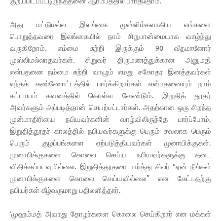
குறிப்பிடப்பட்டிருந்ததனை ஆரம்பத்தில் பார்த்தோம்.
அது மட்டுமல்ல இலங்கை முஸ்லிம்களாகிய எங்களை
பொறுத்தவரை இலங்கையில் நாம் சிறுபான்மையாக வாழ்ந்து
வருகிறோம். எம்மை சுற்றி இருக்கும் 90 வீதமானோர்
முஸ்லிமல்லாதவர்கள். சிறுவர் திருமணத்துக்கான அனுமதி
என்பதனை நம்மை சுற்றி வாழும் எமது சகோதர இனத்தவர்கள்
எந்தக் கண்ணோட்டத்தில் பார்க்கிறார்கள் என்பதனையும் நாம்
கட்டாயம் கவனத்தில் கொள்ள வேண்டும். இறுதித் தூதர்
அவர்களும் அப்படித்தான் செயற்பட்டார்கள். அதற்கான ஒரு சிறந்த
முன்மாதிரியை நபியவர்களின் வாழ்விலிருந்தே பார்ப்போம்.
இறுதித்தூதர் காலத்தில் நபியவர்களுக்கு பெரும் சவலாக பெரும்
பெரும் குழப்பங்களை ஏற்படுத்தியவர்கள் முனாபிக்குகள்.
முனாபிக்குகளை கொலை செய்ய நபியவர்களுக்கு தடை
விதிக்கப்படவுமில்லை. இறுதித்தூதரை பார்த்து சிலர் “ஏன் நீங்கள்
முனாபிக்குகளை கொலை செய்யவில்லை” என கேட்டதற்கு
நபியர்கள் கீழ்வருமாறு பதிலளித்தார்.
‘முஹம்மத் அவரது தோழர்களை கொலை செய்கிறார் என மக்கள்