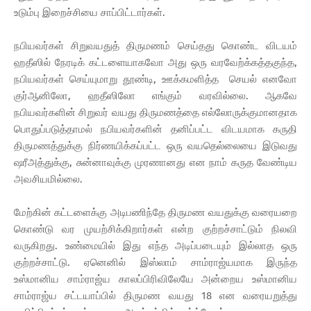
உடும்பு இறைச்சியை சாப்பிட்டார்கள்.
நபியவர்கள் சிறுவயதுத் திருமணம் செய்தது கொண்ட விடயம்
ஹதீஸில் நேரடிக் கட்டளையாகவோ அது ஒரு வரவேற்க்கத்தகுந்த,
நபியவர்கள் செய்யுமாறு தூண்டி, ஊக்கமளித்த செயல் எனவோ
குர்ஆனிலோ, ஹதீஸிலோ எங்கும் வரவில்லை. ஆகவே
நபியவர்களின் சிறுவர் வயது திருமணத்தை எல்லோருக்குமானதாக
பொதுப்படுத்தாமல் நபியவர்களின் தனிப்பட்ட விடயமாக கருதி
திருமணத்துக்கு நிர்ணயிக்கப்பட்ட ஒரு வயதெல்லையை இடுவது
ஷரீஅத்துக்கு, சுன்னாவுக்கு முரணானது என நாம் கருத வேண்டிய
அவசியமில்லை.
மேற்கின் கட்டளைக்கு அடிபணிந்தே திருமண வயதுக்கு வரையறை
கொண்டு வர முயற்சிக்கிறார்கள் என்ற குற்றச்சாட்டும் நிலவி
வருகிறது. உண்மையில் இது எந்த அடிப்படையும் இல்லாத ஒரு
குற்றச்சாட்டு. ஏனெனில் இஸ்லாம் சாம்ராஜ்யமாக இருந்த
உஸ்மானிய சாம்ராஜ்ய காலப்பிரிவிலேயே அன்றைய உஸ்மானிய
சாம்ராஜ்ய சட்டயாப்பில் திருமண வயது 18 என வரையறுத்து