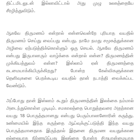
திட்டமிடலுடன் இல்லாவிட்டால் அது முழு உலகத்தையே
சீரழித்துவிடும்.
ஆகவே திருமணம் என்றால் என்னவென்றே புரியாத வயதில்
திருமணம் செய்து வைப்பது என்பது. நாமே நமது சமூகத்துக்கான
அழிவை ஏற்படுத்திக்கொள்ளும் ஒரு செயல். ஆகவே திருமணம்
என்பது இருபாலாரும் வாழ்க்கை என்றால் என்ன? திருமணத்தின்
முக்கியத்துவம் என்ன? இஸ்லாம் ஏன் திருமணத்தை
கடமையாக்கியிருக்கிறது? போன்ற கேள்விகளுக்கான
தெளிவுகளை பெறக்கூடிய வயதில் தான் நடாத்தி வைக்கப்பட
வேண்டும்.
அப்போது தான் இஸ்லாம் கூறும் திருமணத்தின் இலக்கை நம்மால்
அடைந்துகொள்ள முடியும். சமகாலத்தை பொறுத்தவரை அதற்கான
வயது 18 பொருத்தமானது என்பது பெரும்பாலானோரின் கருத்து.
உண்மையில் இந்த கருத்தை ஆய்வுக்குட்படுத்தி இந்த வயது
பொருத்தமானதாக இருந்தால் இதனை திருமண வயதுக்கான
எல்லையாக நிர்ணயிப்பது இலங்கை போன்ற சிறுபான்மையாக