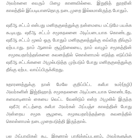
அவர்களை எவரும் பிழை காணவில்லை. இறுதித் தூதரின்
காலத்தில் இப்படியானதொரு நடைமுறை இல்லமாலிருந்த போதும்.
ஷரீஆ சட்டம் என்பது மனிதகுலத்துக்கு நன்மையை மட்டுமே பயக்க
கூடியது. ஷரீஆ சட்டம் சமூகநலனை அடிப்படையாக கொண்டது.
ஷரீஆ சட்டம் மூலம் ஒரு போதும் மனிதகுலத்துக்கு எவ்வித தீங்கும்
ஏற்படாது. நாம் ஆனால் சூழ்நிலையை, நாம் வாழும் சமூகத்தின்
சமூகயதார்த்தங்களை கவனத்தில் கொள்ளாமல் எடுத்த எடுப்பில்
ஷரீஆ சட்டங்களை அமுல்படுத்த முற்படும் போது மனிதகுலத்துக்கு
தீங்கு ஏற்பட வாய்ப்பிருக்கிறது.
உதாரணத்துக்கு நான் மேலே குறிப்பிட்ட கலீபா உமர்(றழி)
அவர்களின் இஜ்திஹாத் சமூகநலனை அடிப்படையாக கொண்டதே.
களவாடினால் கையை வெட்ட வேண்டும் என்ற அமுலில் இருந்த
ஷரீஅ சட்டத்தை கலீபா அவர்கள் அப்பஞ்ச காலத்தின் போது
அன்றைய சமூக சூழலை, சமூகயதார்த்தத்தை கவனத்தில்
கொள்ளாமல் நடைமுறைபடுத்தி இருந்தால்.
பல அப்பாவிகள் கூட இதனால் பாதிக்கப்படலாம், அவர்களுக்கு