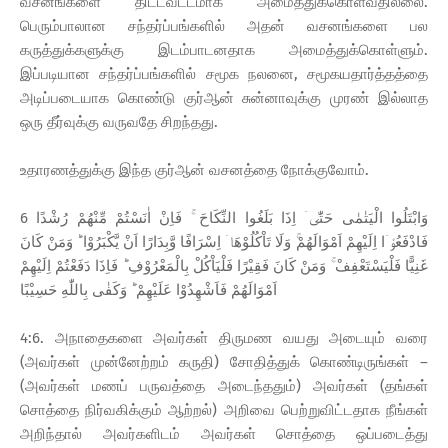
வசனங்களை திட்டவட்டமாக அமைத்துக்கொள்வதில்லை.
பெரும்பாலான சந்தர்ப்பங்களில் அதன் வசனங்களை பல
கருத்துக்களுக்கு இடம்பாடனதாக அமைத்துக்கொள்ளும்.
இப்படியான சந்தர்ப்பங்களில் சமூக நலனை, சமூகயதார்த்தத்தை
அடிப்படையாக கொண்டு குர்ஆன் சுன்னாவுக்கு முரண் இல்லாத
ஒரு தீர்வுக்கு வருவதே சிறந்தது.
உதாரணத்துக்கு இந்த குர்ஆன் வசனத்தை நோக்குவோம்.
6 وَابْتَلُوا الْيَتٰمٰى حَتّٰىۤ اِذَا بَلَغُوا النِّكَاحَ‌ ۚ فَاِنْ اٰنَسْتُمْ مِّنْهُمْ رُشْدًا
فَادْفَعُوْۤا اِلَيْهِمْ اَمْوَالَهُمْ‌ۚ وَلَا تَاْكُلُوْهَاۤ اِسْرَافًا وَّبِدَارًا اَنْ يَّكْبَرُوْا‌ ؕ وَمَنْ كَانَ
غَنِيًّا فَلْيَسْتَعْفِفْ‌ ۚ وَمَنْ كَانَ فَقِيْرًا فَلْيَاْكُلْ بِالْمَعْرُوْفِ‌ ؕ فَاِذَا دَفَعْتُمْ اِلَيْهِمْ
اَمْوَالَهُمْ فَاَشْهِدُوْا عَلَيْهِمْ‌ ؕ وَكَفٰى بِاللّٰهِ حَسِيْبًا‏
4:6. அநாதைகளை அவர்கள் திருமண வயது அடையும் வரை
(அவர்கள் முன்னேற்றம் கருதி) சோதித்துக் கொண்டிருங்கள் –
(அவர்கள் மணப் பருவத்தை அடைந்ததும்) அவர்கள் (தங்கள்
சொத்தை நிர்வகிக்கும் ஆற்றல்) அறிவை பெற்றுவிட்டதாக நீங்கள்
அறிந்தால் அவர்களிடம் அவர்கள் சொத்தை ஒப்படைத்து