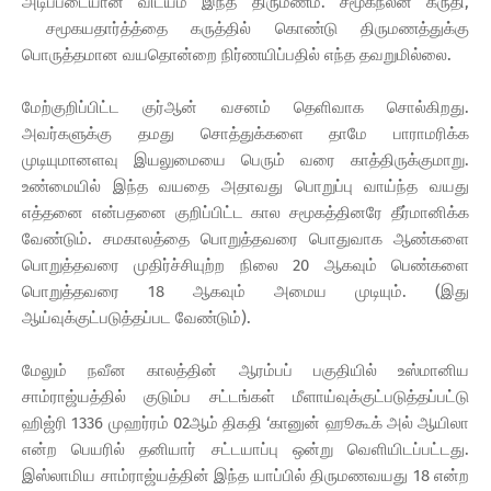
அடிப்படையான விடயம் இந்த திருமணம். சமூகநலன் கருதி,
சமூகயதார்த்த்தை கருத்தில் கொண்டு திருமணத்துக்கு
பொருத்தமான வயதொன்றை நிர்ணயிப்பதில் எந்த தவறுமில்லை.
மேற்குறிப்பிட்ட குர்ஆன் வசனம் தெளிவாக சொல்கிறது.
அவர்களுக்கு தமது சொத்துக்களை தாமே பாராமரிக்க
முடியுமானளவு இயலுமையை பெரும் வரை காத்திருக்குமாறு.
உண்மையில் இந்த வயதை அதாவது பொறுப்பு வாய்ந்த வயது
எத்தனை என்பதனை குறிப்பிட்ட கால சமூகத்தினரே தீர்மானிக்க
வேண்டும். சமகாலத்தை பொறுத்தவரை பொதுவாக ஆண்களை
பொறுத்தவரை முதிர்ச்சியுற்ற நிலை 20 ஆகவும் பெண்களை
பொறுத்தவரை 18 ஆகவும் அமைய முடியும். (இது
ஆய்வுக்குட்படுத்தப்பட வேண்டும்).
மேலும் நவீன காலத்தின் ஆரம்பப் பகுதியில் உஸ்மானிய
சாம்ராஜ்யத்தில் குடும்ப சட்டங்கள் மீளாய்வுக்குட்படுத்தப்பட்டு
ஹிஜ்ரி 1336 முஹர்ரம் 02ஆம் திகதி ‘கானுன் ஹூகூக் அல் ஆயிலா
என்ற பெயரில் தனியார் சட்டயாப்பு ஒன்று வெளியிடப்பட்டது.
இஸ்லாமிய சாம்ராஜ்யத்தின் இந்த யாப்பில் திருமணவயது 18 என்ற