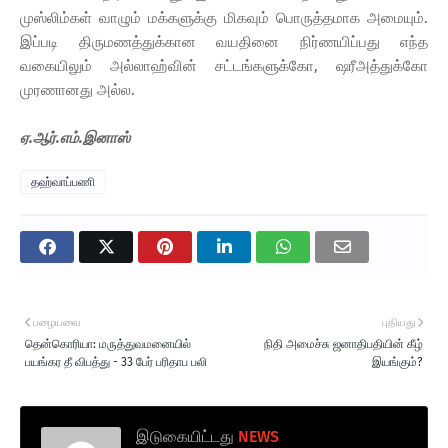
முஸ்லிம்கள் வாழும் மக்களுக்கு மிகவும் பொருத்தமாக அமையும்.
இப்படி திருமணத்துக்கான வயதினை நிர்ணயிப்பது எந்த
வகையிலும் அல்லாஹ்வின் சட்டங்களுக்கோ, ஷரீஅத்துக்கோ
முரணானது அல்ல.
ஏ.ஆர்.எம்.இனாஸ்
தஹ்வாப்பணி
பழையவை
புதியது
தென்கொரியா: மருத்துவமனையில்
நிதி அமைச்சு ஜனாதிபதியின் கீழ்
பயங்கர தீ விபத்து - 33 பேர் பரிதாப பலி
இயங்கும்?
இடுகையிட்டது
NEWS