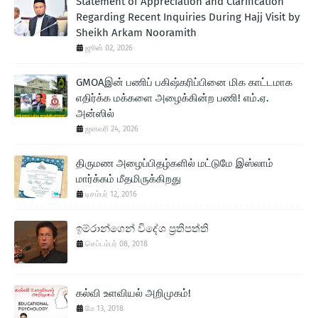
Statement of Appreciation and Clarification
Regarding Recent Inquiries During Hajj Visit by
Sheikh Arkam Nooramith
ஜூன் 02, 2026
GMOAஇன் பணிப் பகிஷ்கரிப்பினை மிக காட்டமாக
எதிர்க்க மக்களை அழைக்கின்ற பணி! எம்.ஏ.
அன்ஸில்
ஜனவரி 24, 2026
திருமண அழைப்பிதழ்களில் மட்டுமே இஸ்லாம்
மார்க்கம் மீதமிருக்கிறது
டிசம்பர் 12, 2016
ඉම්රාන්ගෙන් විදේශ ප‍්‍රතිපත්ති
செப்டம்பர் 08, 2018
கல்வி உளவியல் அறிமுகம்!
மே 13, 2018