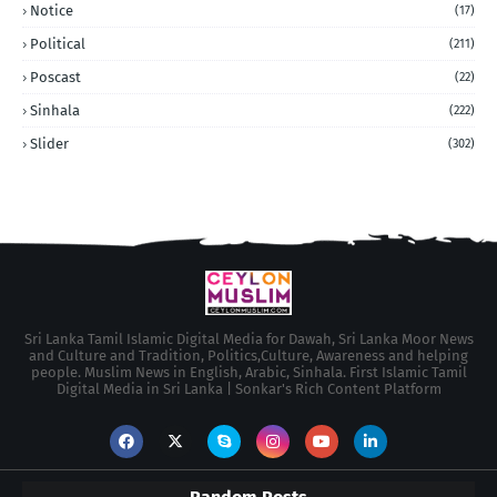
Notice
(17)
Political
(211)
Poscast
(22)
Sinhala
(222)
Slider
(302)
Sri Lanka Tamil Islamic Digital Media for Dawah, Sri Lanka Moor News
and Culture and Tradition, Politics,Culture, Awareness and helping
people. Muslim News in English, Arabic, Sinhala. First Islamic Tamil
Digital Media in Sri Lanka | Sonkar's Rich Content Platform