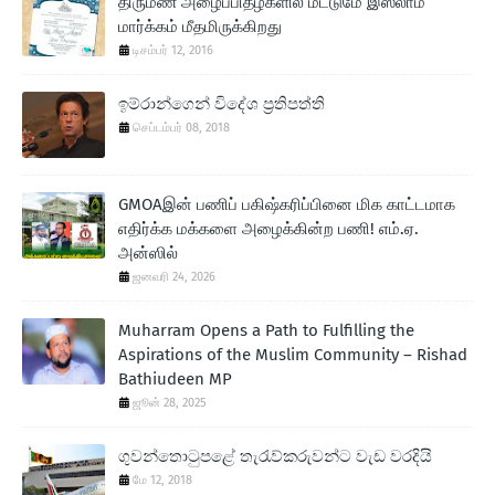
திருமண அழைப்பிதழ்களில் மட்டுமே இஸ்லாம்
மார்க்கம் மீதமிருக்கிறது
டிசம்பர் 12, 2016
ඉම්රාන්ගෙන් විදේශ ප‍්‍රතිපත්ති
செப்டம்பர் 08, 2018
GMOAஇன் பணிப் பகிஷ்கரிப்பினை மிக காட்டமாக
எதிர்க்க மக்களை அழைக்கின்ற பணி! எம்.ஏ.
அன்ஸில்
ஜனவரி 24, 2026
Muharram Opens a Path to Fulfilling the
Aspirations of the Muslim Community – Rishad
Bathiudeen MP
ஜூன் 28, 2025
ගුවන්තොටුපළේ තැරැව්කරුවන්ට වැඩ වරදියි
மே 12, 2018