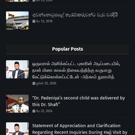
மே 23, 2024
ගුවන්තොටුපළේ තැරැව්කරුවන්ට වැඩ වරදියි
மே 12, 2018
Popular Posts
ஒருவரால் அளிக்கப்பட்ட புகாரின் அடிப்படையில்,
நான் மினா காவல் நிலையத்திற்கு வருமாறு
கேட்டுக்கொள்ளப்பட்டேன் -அர்காம் நூராமித்
ஜூன் 02, 2026
“Dr. Padeniya’s second child was delivered by
this Dr. Shafi”
மே 23, 2024
Statement of Appreciation and Clarification
Regarding Recent Inquiries During Hajj Visit by