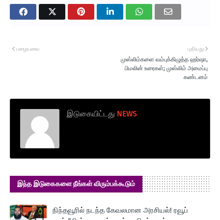
பழையவை
புதியது
முஸ்லிம்களை வம்புக்கிழுத்த ஹர்ஷா,
பிமலின் உரைகள்; முஸ்லிம் அமைப்பு
கண்டனம்
இடுகையிட்டது
NEWS
இந்த இடுகைகளை நீங்கள் விரும்பக்கூடும்
நிந்தவூரில் நடந்த கேவலமான அரசியல்! ரவூப்