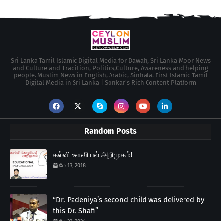
Sri Lanka Tamil Islamic Digital Media for Dawah, Sri Lanka Moor News
and Culture and Tradition, Politics,Culture, Awareness and helping
people. Muslim News in English, Arabic, Sinhala. First Islamic Tamil
Digital Media in Sri Lanka | Sonkar's Rich Content Platform
Random Posts
கல்வி உளவியல் அறிமுகம்!
மே 13, 2018
“Dr. Padeniya’s second child was delivered by
this Dr. Shafi”