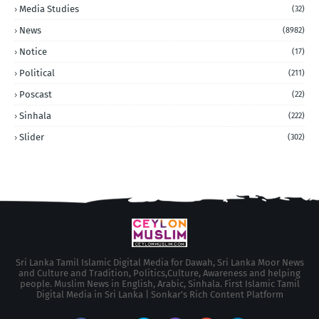
Media Studies
(32)
News
(8982)
Notice
(17)
Political
(211)
Poscast
(22)
Sinhala
(222)
Slider
(302)
Sri Lanka Tamil Islamic Digital Media for Dawah, Sri Lanka Moor News
and Culture and Tradition, Politics,Culture, Awareness and helping
people. Muslim News in English, Arabic, Sinhala. First Islamic Tamil
Digital Media in Sri Lanka | Sonkar's Rich Content Platform