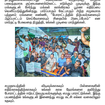
பலவந்தமாக குப்பைகளைக்கொட்ட எடுக்கும் முடிவுக்கு இந்த
மக்களுடன் சேர்ந்து மக்கள் காங்கிரசும் பூரண எதிர்ப்பை
வெளிப்படுத்துகின்றது. பார்ப்பாரும் கேட்பாரும் அற்ற சமூகமாக
புத்தளம் மக்களை எண்ணி, ”போராட்டத்தில் நிற்பவர்களையும்
ஆர்ப்பாட்டம் செய்வோரையும் சிறையில் அடைப்போம்” என
மார்தட்டி பேசுவதை நிறுத்தி, உங்கள் முடிவை மாற்றுங்கள்.
சமுதாயத்தின் விடிவுக்காகவும் பிள்ளைகளின்
எதிர்காலத்திற்காகவும் உங்கள் கால நேரங்களை தவிர்த்து
போராட்டத்தில் ஈடுபட்டுவருபவர்களுக்கு எமது பாராட்டுக்கள். இந்த
பயணத்தில் உங்களுடன் இணைந்து எமது கட்சி எல்லா வகையிலும்
உதவும்.