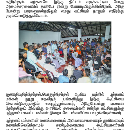
எதிர்க்கும். ஏற்கனவே இந்த திட்டம் கருக்கூட்டிய போது
அமைச்சரவையில் தனியே நின்று போராடியிருக்கின்றேன். அதே
போன்று பாராளுமன்றதிலும் எமது கட்சியும் நானும் எதிர்த்து
குரல்கொடுத்துள்ளோம்.
ஜனாதிபதித்தேர்தல்,பொதுத்தேர்
தல் ஆகிய வற்றில் புத்தளம்
மக்கள் நூறு சதவீதம் பங்களித்து இந்த ஆட்சியை
கொண்டுவருவதில் உழைத்துள்ளனர், அதேபோன்று ஏனைய
தேர்தலிலும் இவ்விரு அரசியல் தலைவர்கள் சார்ந்த கட்சிகளுக்கு
புத்தளம் மாவட்ட மக்கள் நிறையவே பங்களிப்பை வழங்கியுள்ளனர்.
புத்தளம் மக்களின் மனங்களையும் அபிலாசைகளையும் துளியளவும்
கணக்கிலெடுக்காமல் சண்டித்தனமாக ஆட்சியாளர்கள்
நடந்துகொள்ளக்கூடாது. அவர்களின் விருப்புக்கு மாறாக