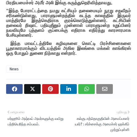
பிரதியமைச்சர் அமீர் அலி இங்கு கருத்துதெரிவித்தாவது,
“இந்த போராட்டத்தை நமது கட்சியும் தலைமையும் நூறு சதவீதம்
சரிகண்டுள்ளது, பாராளுமன்றத்தில் கடந்த காலத்தில் இருவர்
மாத்திரமே இதற்கெதிராக குரல்கொடுத்துள்ளனர். கட்சியின்
தலைவர் றிஷாட் பதியுதீனும் முன்னாள் பாராளுமன்ற உறுப்பினர்
நவவியுமே புத்தளம் குப்பைக்கு எதிராக எதிர்த்து காரசாரமாக
பேசியுள்ளனர்.
இந்த மாவட்டத்திலே கழிவுகளை கொட்டி பிரச்சினைகளை
பூதாகாரமாக்கும் விடயத்தில் அகில இலங்கை மக்கள் காங்கிரஸ்
ஒரு போதும் துணை நிற்காது என்றார்.
News
பழையவை
புதியது
மர்ஹூம் அஷ்ரஃப் அவர்களுக்கு வயிறு
கல்குடாத்தொகுதியின் அமைப்பாளர்
பற்றியெரிந்த சம்பவம்.
யார்? : சர்ச்சைக்கு அமைச்சர் ஹக்கீம்
முற்றுப்புள்ளி