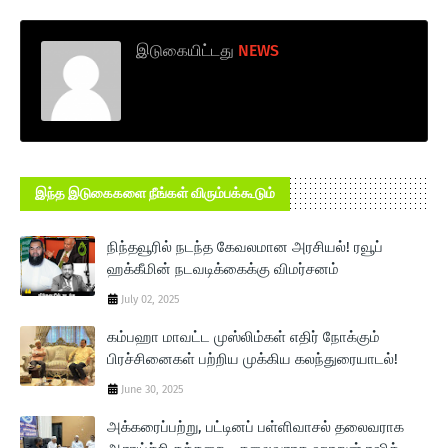
இடுகையிட்டது
NEWS
இந்த இடுகைகளை நீங்கள் விரும்பக்கூடும்
நிந்தவூரில் நடந்த கேவலமான அரசியல்! ரவூப்
ஹக்கீமின் நடவடிக்கைக்கு விமர்சனம்
July 02, 2025
கம்பஹா மாவட்ட முஸ்லிம்கள் எதிர் நோக்கும்
பிரச்சினைகள் பற்றிய முக்கிய கலந்துரையாடல்!
June 30, 2025
அக்கரைப்பற்று, பட்டினப் பள்ளிவாசல் தலைவராக