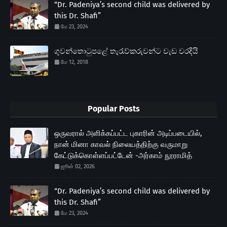
“Dr. Padeniya’s second child was delivered by
this Dr. Shafi”
மே 23, 2024
ගුවන්තොටුපළේ තැරැව්කරුවන්ට වැඩ වරදියි
மே 12, 2018
Popular Posts
ஒருவரால் அளிக்கப்பட்ட புகாரின் அடிப்படையில்,
நான் மினா காவல் நிலையத்திற்கு வருமாறு
கேட்டுக்கொள்ளப்பட்டேன் -அர்காம் நூராமித்
ஜூன் 02, 2026
“Dr. Padeniya’s second child was delivered by
this Dr. Shafi”
மே 23, 2024