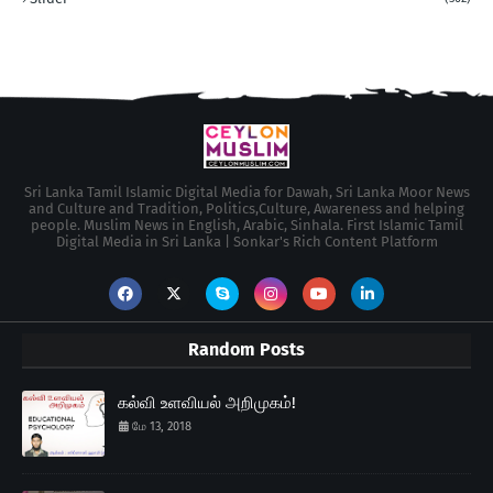
Sri Lanka Tamil Islamic Digital Media for Dawah, Sri Lanka Moor News
and Culture and Tradition, Politics,Culture, Awareness and helping
people. Muslim News in English, Arabic, Sinhala. First Islamic Tamil
Digital Media in Sri Lanka | Sonkar's Rich Content Platform
Random Posts
கல்வி உளவியல் அறிமுகம்!
மே 13, 2018