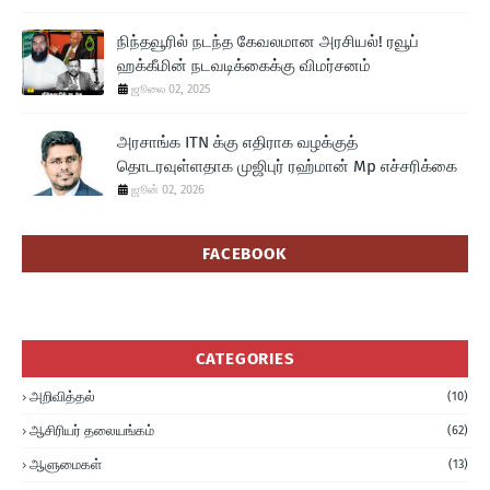
நிந்தவூரில் நடந்த கேவலமான அரசியல்! ரவூப்
ஹக்கீமின் நடவடிக்கைக்கு விமர்சனம்
ஜூலை 02, 2025
அரசாங்க ITN க்கு எதிராக வழக்குத்
தொடரவுள்ளதாக முஜிபுர் ரஹ்மான் Mp எச்சரிக்கை
ஜூன் 02, 2026
FACEBOOK
CATEGORIES
அறிவித்தல்
(10)
ஆசிரியர் தலையங்கம்
(62)
ஆளுமைகள்
(13)