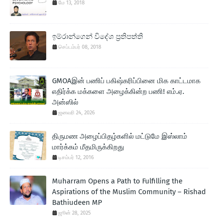
மே 13, 2018
ඉම්රාන්ගෙන් විදේශ ප‍්‍රතිපත්ති
செப்டம்பர் 08, 2018
GMOAஇன் பணிப் பகிஷ்கரிப்பினை மிக காட்டமாக
எதிர்க்க மக்களை அழைக்கின்ற பணி! எம்.ஏ.
அன்ஸில்
ஜனவரி 24, 2026
திருமண அழைப்பிதழ்களில் மட்டுமே இஸ்லாம்
மார்க்கம் மீதமிருக்கிறது
டிசம்பர் 12, 2016
Muharram Opens a Path to Fulfilling the
Aspirations of the Muslim Community – Rishad
Bathiudeen MP
ஜூன் 28, 2025