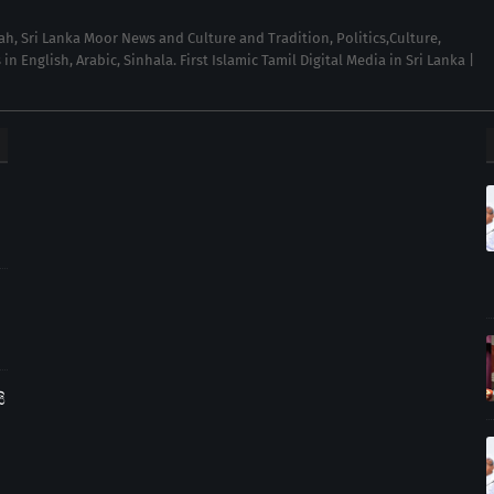
wah, Sri Lanka Moor News and Culture and Tradition, Politics,Culture,
English, Arabic, Sinhala. First Islamic Tamil Digital Media in Sri Lanka |
ි