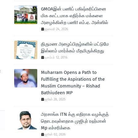
GMOAஇன் பணிப் பகிஷ்கரிப்பினை
மிக காட்டமாக எதிர்க்க மக்களை
அழைக்கின்ற பணி! எம்.ஏ. அன்ஸில்
ஜனவரி 24, 2026
திருமண அழைப்பிதழ்களில் மட்டுமே
இஸ்லாம் மார்க்கம் மீதமிருக்கிறது
டிசம்பர் 12, 2016
ன
Muharram Opens a Path to
Fulfilling the Aspirations of the
Muslim Community – Rishad
Bathiudeen MP
ஜூன் 28, 2025
அரசாங்க ITN க்கு எதிராக வழக்குத்
தொடரவுள்ளதாக முஜிபுர் ரஹ்மான்
Mp எச்சரிக்கை
ஜூன் 02, 2026