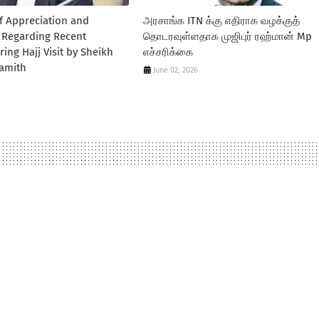
f Appreciation and
அரசாங்க ITN க்கு எதிராக வழக்குத்
n Regarding Recent
தொடரவுள்ளதாக முஜிபுர் ரஹ்மான் Mp
ring Hajj Visit by Sheikh
எச்சரிக்கை
amith
June 02, 2026