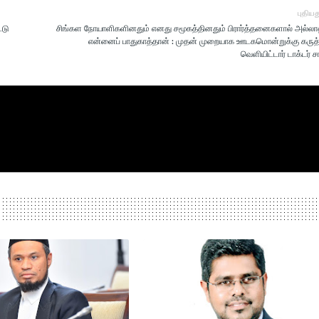
புதியத
்டு
சிங்கள நோயாளிகளினதும் எனது சமூகத்தினதும் பிரார்த்தனைகளால் அல்லா
என்னைப் பாதுகாத்தான் : முதன் முறையாக ஊடகமொன்றுக்கு கருத்
வெளியிட்டார் டாக்டர் ­ச