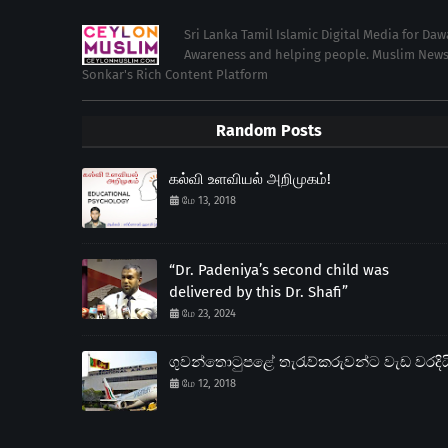
Sri Lanka Tamil Islamic Digital Media for Da
Awareness and helping people. Muslim News in 
Sonkar's Rich Content Platform
Random Posts
கல்வி உளவியல் அறிமுகம்!
மே 13, 2018
“Dr. Padeniya’s second child was
delivered by this Dr. Shafi”
மே 23, 2024
ගුවන්තොටුපළේ තැරැව්කරුවන්ට වැඩ වරදිය
மே 12, 2018