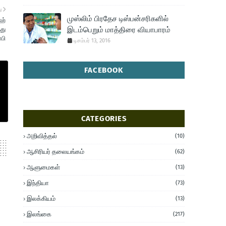
ு
முஸ்லிம் பிரதேச டிஸ்பன்சரிகளில்
ஹ்
இடம்பெறும் மாத்திரை வியாபாரம்
து
ாபி
டிசம்பர் 13, 2016
FACEBOOK
CATEGORIES
அறிவித்தல்
(10)
ஆசிரியர் தலையங்கம்
(62)
ஆளுமைகள்
(13)
இந்தியா
(73)
இலக்கியம்
(13)
இலங்கை
(217)