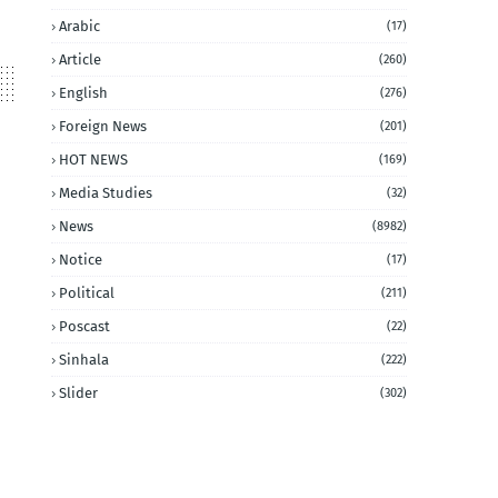
Arabic
(17)
Article
(260)
English
(276)
Foreign News
(201)
HOT NEWS
(169)
Media Studies
(32)
News
(8982)
Notice
(17)
Political
(211)
Poscast
(22)
Sinhala
(222)
Slider
(302)