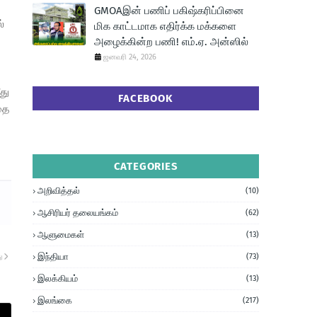
GMOAஇன் பணிப் பகிஷ்கரிப்பினை
்
மிக காட்டமாக எதிர்க்க மக்களை
அழைக்கின்ற பணி! எம்.ஏ. அன்ஸில்
ஜனவரி 24, 2026
து
FACEBOOK
ைை
CATEGORIES
அறிவித்தல்
(10)
ஆசிரியர் தலையங்கம்
(62)
ஆளுமைகள்
(13)
இந்தியா
ு
(73)
இலக்கியம்
(13)
இலங்கை
(217)