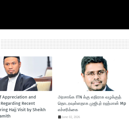
f Appreciation and
அரசாங்க ITN க்கு எதிராக வழக்குத்
n Regarding Recent
தொடரவுள்ளதாக முஜிபுர் ரஹ்மான் Mp
ring Hajj Visit by Sheikh
எச்சரிக்கை
amith
June 02, 2026