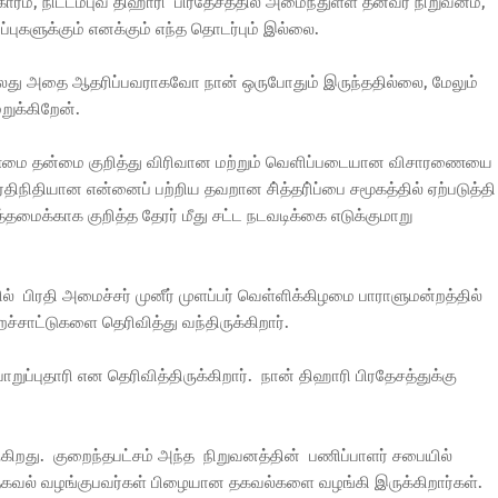
ரம், நிட்டம்புவ திஹாரி பிரதேசத்தில் அமைந்துள்ள தன்வீர் நிறுவனம்,
புகளுக்கும் எனக்கும் எந்த தொடர்பும் இல்லை.
து அதை ஆதரிப்பவராகவோ நான் ஒருபோதும் இருந்ததில்லை, மேலும்
றுக்கிறேன்.
ின் உண்மை தன்மை குறித்து விரிவான மற்றும் வெளிப்படையான விசாரணையை
திநிதியான என்னைப் பற்றிய தவறான சி்த்தரி்ப்பை சமூகத்தில் ஏற்படுத்தி
்தமைக்காக குறித்த தேரர் மீது சட்ட நடவடிக்கை எடுக்குமாறு
 பிரதி அமைச்சர் முனீர் முளப்பர் வெள்ளிக்கிழமை பாராளுமன்றத்தில்
ச்சாட்டுகளை தெரிவித்து வந்திருக்கிறார்.
றுப்புதாரி என தெரிவித்திருக்கிறார். நான் திஹாரி பிரதேசத்துக்கு
ருகிறது. குறைந்தபட்சம் அந்த நிறுவனத்தின் பணிப்பாளர் சபையில்
 தகவல் வழங்குபவர்கள் பிழையான தகவல்களை வழங்கி இருக்கிறார்கள்.