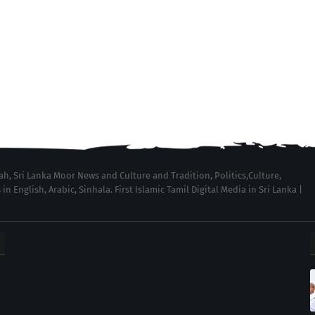
wah, Sri Lanka Moor News and Culture and Tradition, Politics,Culture,
English, Arabic, Sinhala. First Islamic Tamil Digital Media in Sri Lanka |