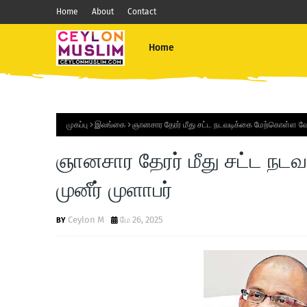
Home
About
Contact
Home
முகப்பு
இலங்கை
ஞானசார தேரர் மீது சட்ட நடவடிக்கை மேற்கொள்ள வேண
ஞானசார தேரர் மீது சட்ட நட
முனீர் முளாபர்
Ceylon M
மே 26, 2025