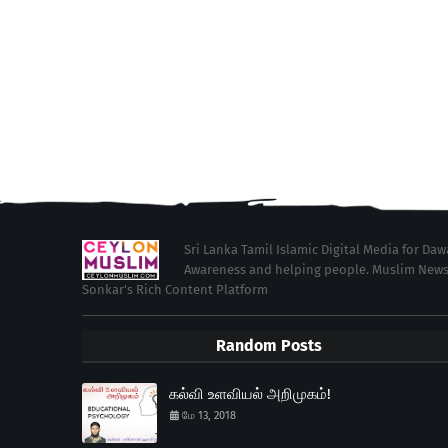
Sri Lanka Tamil Islamic Digital Media for Da
Awareness and helping people. Muslim News in 
Sonkar's Rich Content Platform
Random Posts
கல்வி உளவியல் அறிமுகம்!
மே 13, 2018