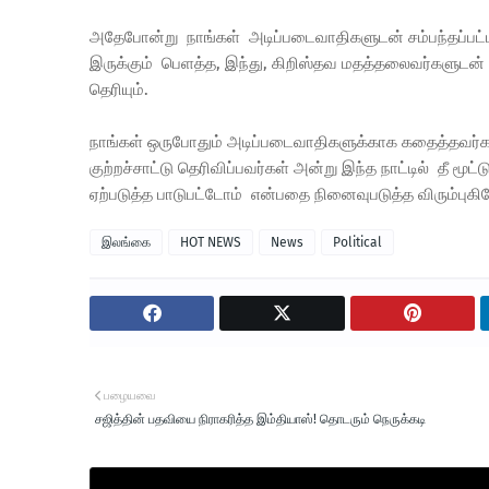
அதேபோன்று நாங்கள் அடிப்படைவாதிகளுடன் சம்பந்தப்பட்டவர்
இருக்கும் பெளத்த, இந்து, கிறிஸ்தவ மதத்தலைவர்களுடன்
தெரியும்.
நாங்கள் ஒருபோதும் அடிப்படைவாதிகளுக்காக கதைத்தவர்கள
குற்றச்சாட்டு தெரிவிப்பவர்கள் அன்று இந்த நாட்டில் தீ மூ
ஏற்படுத்த பாடுபட்டோம் என்பதை நினைவுபடுத்த விரும்புகி
இலங்கை
HOT NEWS
News
Political
பழையவை
சஜித்தின் பதவியை நிராகரித்த இம்தியாஸ்! தொடரும் நெருக்கடி