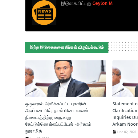
இடுகையிட்டது
Ceylon M
இந்த இடுகைகளை நீங்கள் விரும்பக்கூடும்
ஒருவரால் அளிக்கப்பட்ட புகாரின்
Statement o
அடிப்படையில், நான் மினா காவல்
Clarificatio
நிலையத்திற்கு வருமாறு
Inquiries Du
கேட்டுக்கொள்ளப்பட்டேன் -அர்காம்
Arkam Noor
நூராமித்
June 02, 2026