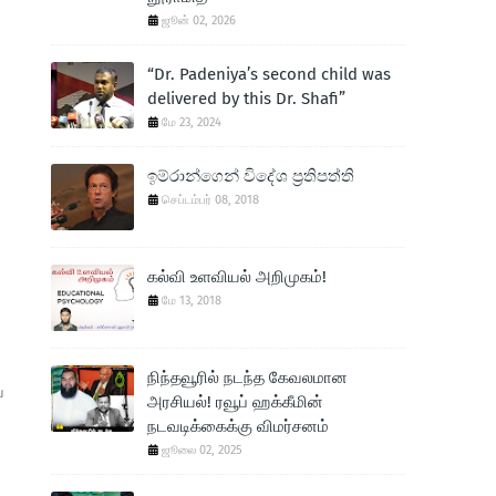
ஜூன் 02, 2026
“Dr. Padeniya’s second child was
delivered by this Dr. Shafi”
மே 23, 2024
ඉම්රාන්ගෙන් විදේශ ප‍්‍රතිපත්ති
செப்டம்பர் 08, 2018
கல்வி உளவியல் அறிமுகம்!
மே 13, 2018
நிந்தவூரில் நடந்த கேவலமான
ய
அரசியல்! ரவூப் ஹக்கீமின்
நடவடிக்கைக்கு விமர்சனம்
ஜூலை 02, 2025