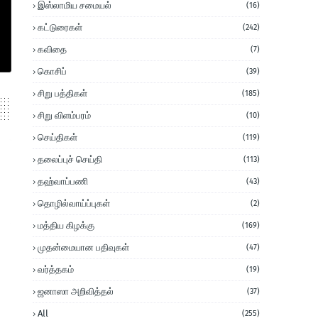
இஸ்லாமிய சமையல்
(16)
கட்டுரைகள்
(242)
கவிதை
(7)
கொசிப்
(39)
சிறு பத்திகள்
(185)
சிறு விளம்பரம்
(10)
செய்திகள்
(119)
தலைப்புச் செய்தி
(113)
தஹ்வாப்பணி
(43)
தொழில்வாய்ப்புகள்
(2)
மத்திய கிழக்கு
(169)
முதன்மையான பதிவுகள்
(47)
வர்த்தகம்
(19)
ஜனாஸா அறிவித்தல்
(37)
All
(255)