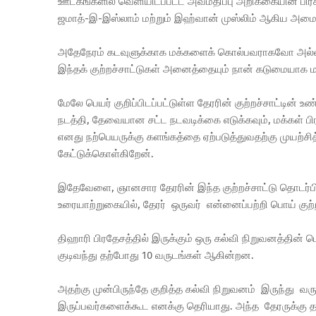
ஊடகங்களில் வெளியிடப்பட்ட அவமதிப்பு அறிக்கையின் பிரகா
ஜமாத்-இ-இஸ்லாம் மற்றும் இஹ்வான் முஸ்லிம் ஆகிய அமைப்
அதேநேரம் கடவுளுக்காக மக்களைக் கொல்பவராகவோ அல்ல
இந்தக் குற்றச்சாட்டுகள் அனைத்தையும் நான் கடுமையாக ம
மேலே பெயர் குறிப்பிடப்பட்டுள்ள தேரரின் குற்றச்சாட்ட
நடத்தி, தேவையான சட்ட நடவடிக்கை எடுக்கவும், மக்கள் பிர
எனது நற்பெயருக்கு களங்கத்தை ஏற்படுத்துவதற்கு முயற்சித
கேட்டுக்கொள்கிறேன்.
இதேவேளை, ஞானசார தேரரின் இந்த குற்றச்சாட்டு தொடர்பில்
உரையாற்றுகையில், தேரர் ஒருவர் என்னைப்பற்றி பொய் குற்ற
திஹாரி பிரதேசத்தில் இருக்கும் ஒரு கல்வி நிறுவனத்தின் பொ
குடிவந்து தற்போது 10 வருடங்கள் ஆகின்றன.
அதற்கு முன்பிருந்தே குறித்த கல்வி நிறுவனம் இருந்து வ
இருப்பவர்களைக்கூட எனக்கு தெரியாது. அந்த தேரருக்கு