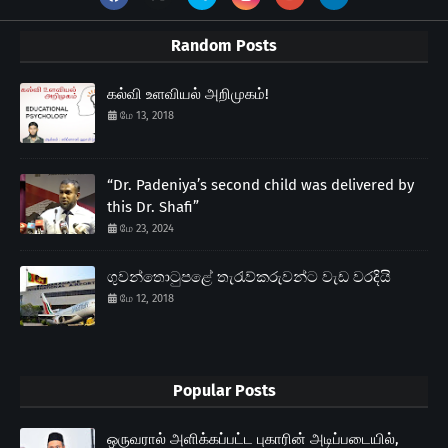
Random Posts
கல்வி உளவியல் அறிமுகம்!
மே 13, 2018
“Dr. Padeniya’s second child was delivered by
this Dr. Shafi”
மே 23, 2024
ගුවන්තොටුපළේ තැරැව්කරුවන්ට වැඩ වරදියි
மே 12, 2018
Popular Posts
ஒருவரால் அளிக்கப்பட்ட புகாரின் அடிப்படையில்,