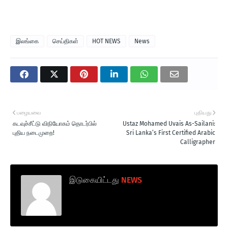
இலங்கை
செய்திகள்
HOT NEWS
News
பழையவை
புதியது
கடவுச்சீட்டு விநியோகம் தொடர்பில்
Ustaz Mohamed Uvais As-Sailani:
புதிய நடைமுறை!
Sri Lanka’s First Certified Arabic
Calligrapher
இடுகையிட்டது
NEWS