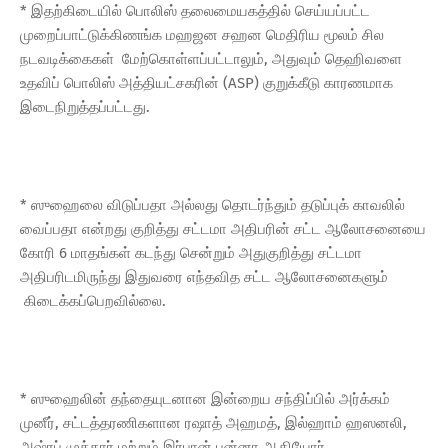
* இதற்கிடையில் பொலிஸ் தலைமையகத்தில் செய்யப்பட்ட
முறைப்பாட்டுக்கிணங்க மஹஜன சஹன மெதிரிய மூலம் சில
நடவடிக்கைகள் மேற்கொள்ளப்பட்டாலும், அதுவும் தெஹிவளை
உதவிப் பொலிஸ் அத்தியட்சகரின் (ASP) குறுக்கீடு காரணமாக
இடைநிறுத்தப்பட்டது.
* ஸுஹைலை விடுப்பதா அல்லது தொடர்ந்தும் தடுப்புக் காவலில்
வைப்பதா என்றது குறித்து சட்டமா அதிபரின் சட்ட ஆலோசனையை
கோரி 6 மாதங்கள் கடந்து சென்றும் அதுகுறித்து சட்டமா
அதிபரிடமிருந்து இதுவரை எந்தவித சட்ட ஆலோசனைகளும்
கிடைக்கப்பெறவில்லை.
* ஸுஹைலின் தந்தையுடனான இன்றைய சந்திப்பில் அர்க்கம்
முனீர், சட்டத்தரணிகளான ரஷாத் அஹமத், இல்ஹாம் ஹஸனலி,
அஷ்ரப் முக்தார் மற்றும் இர்பான் பன்னா ஆகியோர்