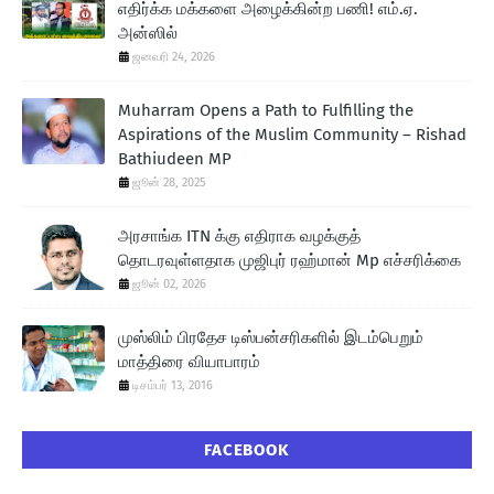
எதிர்க்க மக்களை அழைக்கின்ற பணி! எம்.ஏ.
அன்ஸில்
ஜனவரி 24, 2026
Muharram Opens a Path to Fulfilling the
Aspirations of the Muslim Community – Rishad
Bathiudeen MP
ஜூன் 28, 2025
அரசாங்க ITN க்கு எதிராக வழக்குத்
தொடரவுள்ளதாக முஜிபுர் ரஹ்மான் Mp எச்சரிக்கை
ஜூன் 02, 2026
முஸ்லிம் பிரதேச டிஸ்பன்சரிகளில் இடம்பெறும்
மாத்திரை வியாபாரம்
டிசம்பர் 13, 2016
FACEBOOK