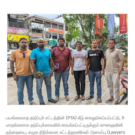
பயங்கரவாத தடுப்புச் சட்டத்தின் (PTA) கீழ் கைதுசெய்யப்பட்டு, 9
மாதங்களாக தடுப்புக்காவலில் வைக்கப்பட்டிருக்கும் ஸுஹைலின்
தந்தையை, சமூக நீதிக்கான சட்டத்தரணிகள் அமைப்பு (Lawyers