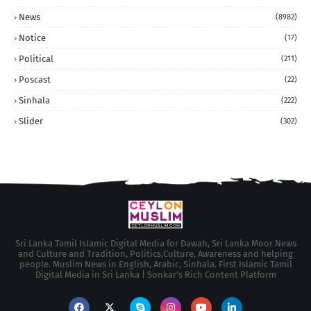
News
(8982)
Notice
(17)
Political
(211)
Poscast
(22)
Sinhala
(222)
Slider
(302)
Sri Lanka Tamil Islamic Digital Media for Dawah, Sri Lanka Moor News
and Culture and Tradition, Politics,Culture, Awareness and helping
people. Muslim News in English, Arabic, Sinhala. First Islamic Tamil
Digital Media in Sri Lanka | Sonkar's Rich Content Platform