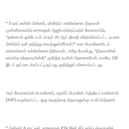
* 5 நாட்களின் பின்னர், மீண்டும் கல்கிஸ்ஸை நீதவான்
முன்னிலையில் ஸுஹைல் ஆஜர்படுத்தப்படும் வேளையில்,
"தன்னால் ஒக்டோபர் மாதம் 24 ஆம் திகதி விடுவிக்கப்பட்ட நபரை
மீண்டும் ஏன் தடுத்து வைத்துள்ளீர்கள்?" என பொலிஸாரிடம்
வினவினார் கல்கிஸ்ஸை நீதிவான். அதே போன்று, "நீதவானின்
எவ்வித உத்தரவுமின்றி" குறித்த நபரின் தொலைபேசி, ஏலவே CID
இடம் ஒப்படைக்கப்பட்டிருப்பது குறித்தும் வினவப்பட்டது.
அவ் வேளையில் பொலிஸார், உதவிப் பொலிஸ் அத்தியட்சகரினால்
(ASP) வழங்கப்பட்ட ஒரு கடிதத்தை நீதவானுக்கு சமர்ப்பித்தனர்.
* பின்னர் 8 நாட்கள், ஸுஹைல் PTA இன் கீழ் தடுப்புக்காவலில்