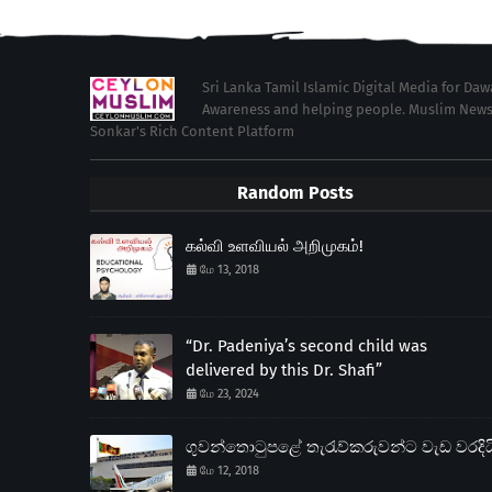
Sri Lanka Tamil Islamic Digital Media for Da
Awareness and helping people. Muslim News in 
Sonkar's Rich Content Platform
Random Posts
கல்வி உளவியல் அறிமுகம்!
மே 13, 2018
“Dr. Padeniya’s second child was
delivered by this Dr. Shafi”
மே 23, 2024
ගුවන්තොටුපළේ තැරැව්කරුවන්ට වැඩ වරදිය
மே 12, 2018