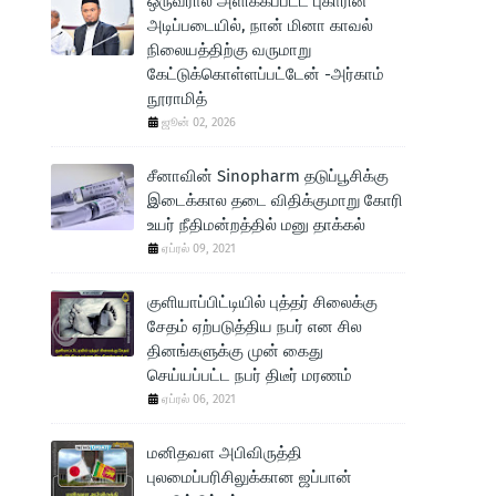
ஒருவரால் அளிக்கப்பட்ட புகாரின்
அடிப்படையில், நான் மினா காவல்
நிலையத்திற்கு வருமாறு
கேட்டுக்கொள்ளப்பட்டேன் -அர்காம்
நூராமித்
ஜூன் 02, 2026
சீனாவின் Sinopharm தடுப்பூசிக்கு
இடைக்கால தடை விதிக்குமாறு கோரி
உயர் நீதிமன்றத்தில் மனு தாக்கல்
ஏப்ரல் 09, 2021
குளியாப்பிட்டியில் புத்தர் சிலைக்கு
சேதம் ஏற்படுத்திய நபர் என சில
ன
தினங்களுக்கு முன் கைது
செய்யப்பட்ட நபர் திடீர் மரணம்
ஏப்ரல் 06, 2021
மனிதவள அபிவிருத்தி
புலமைப்பரிசிலுக்கான ஜப்பான்