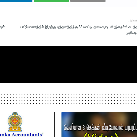
புதியத
ுள்
யாழ்ப்பாணத்தில் இருந்து புத்தளத்திற்கு 38 மாட்டு தலைகளுடன் இறைச்சி கடத்
முறியடிப