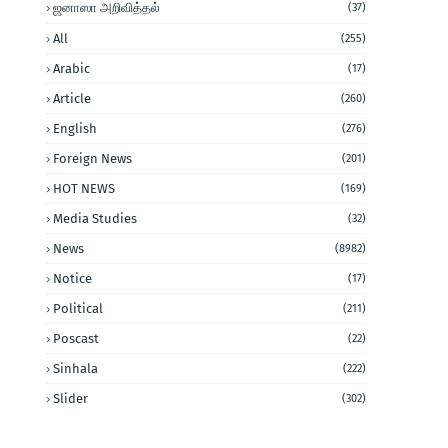
ஜனாஸா அறிவித்தல்
(37)
All
(255)
Arabic
(17)
Article
(260)
English
(276)
Foreign News
(201)
HOT NEWS
(169)
Media Studies
(32)
News
(8982)
Notice
(17)
Political
(211)
Poscast
(22)
Sinhala
(222)
Slider
(302)