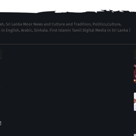
wah, Sri Lanka Moor News and Culture and Tradition, Politics,Culture,
English, Arabic, Sinhala. First Islamic Tamil Digital Media in Sri Lanka |
ි