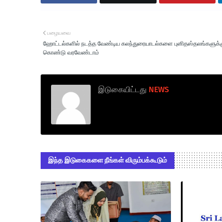
பழையவை
ஹோட்டல்களில் நடத்த வேண்டிய கலந்துரையாடல்களை புனிதஸ்தலங்களுக்க
கொண்டு வரவேண்டாம்
இடுகையிட்டது
NEWS
இந்த இடுகைகளை நீங்கள் விரும்பக்கூடும்