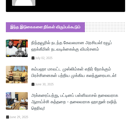
இந்த இடுகைகளை நீங்கள் விரும்பக்கூடும்
நிந்தவூரில் நடந்த கேவலமான அரசியல்! ரவூப்
ஹக்கீமின் நடவடிக்கைக்கு விமர்சனம்
July 02, 2025
கம்பஹா மாவட்ட முஸ்லிம்கள் எதிர் நோக்கும்
பிரச்சினைகள் பற்றிய முக்கிய கலந்துரையாடல்!
June 30, 2025
அக்கரைப்பற்று, பட்டினப் பள்ளிவாசல் தலைவராக
ஆராய்ச்சி கத்தறை - தலைவராக ஹாறுன் ரஷித்
தெரிவு!
June 29, 2025