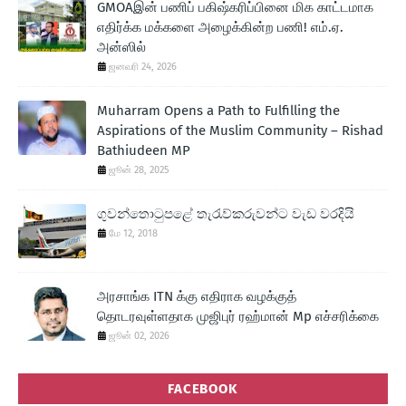
GMOAஇன் பணிப் பகிஷ்கரிப்பினை மிக காட்டமாக
எதிர்க்க மக்களை அழைக்கின்ற பணி! எம்.ஏ.
அன்ஸில்
ஜனவரி 24, 2026
Muharram Opens a Path to Fulfilling the
Aspirations of the Muslim Community – Rishad
Bathiudeen MP
ஜூன் 28, 2025
ගුවන්තොටුපළේ තැරැව්කරුවන්ට වැඩ වරදියි
மே 12, 2018
அரசாங்க ITN க்கு எதிராக வழக்குத்
தொடரவுள்ளதாக முஜிபுர் ரஹ்மான் Mp எச்சரிக்கை
ஜூன் 02, 2026
FACEBOOK