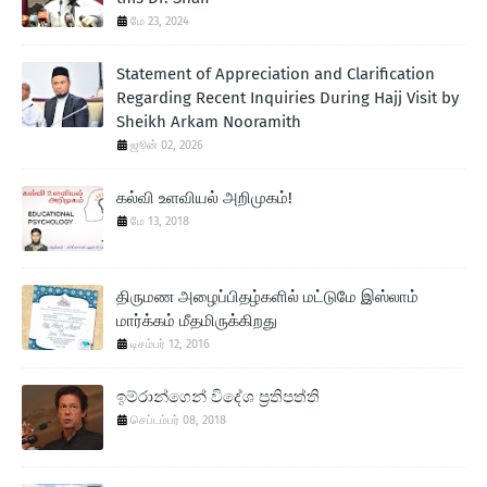
மே 23, 2024
Statement of Appreciation and Clarification
Regarding Recent Inquiries During Hajj Visit by
Sheikh Arkam Nooramith
ஜூன் 02, 2026
கல்வி உளவியல் அறிமுகம்!
மே 13, 2018
திருமண அழைப்பிதழ்களில் மட்டுமே இஸ்லாம்
மார்க்கம் மீதமிருக்கிறது
டிசம்பர் 12, 2016
ඉම්රාන්ගෙන් විදේශ ප‍්‍රතිපත්ති
செப்டம்பர் 08, 2018