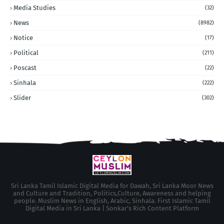
Media Studies
(32)
News
(8982)
Notice
(17)
Political
(211)
Poscast
(22)
Sinhala
(222)
Slider
(302)
Sri Lanka Tamil Islamic Digital Media for Dawah, Sri Lanka Moor News
and Culture and Tradition, Politics,Culture, Awareness and helping
people. Muslim News in English, Arabic, Sinhala. First Islamic Tamil
Digital Media in Sri Lanka | Sonkar's Rich Content Platform