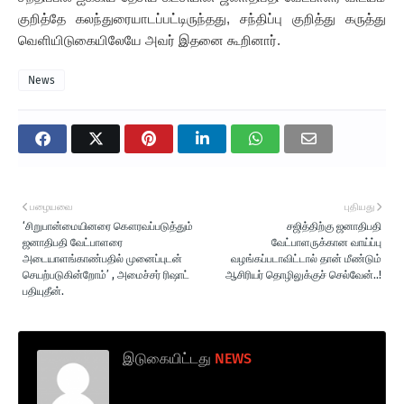
குறித்தே கலந்துரையாடப்பட்டிருந்தது, சந்திப்பு குறித்து கருத்து
வெளியிடுகையிலேயே அவர் இதனை கூறினார்.
News
பழையவை
புதியது
‘சிறுபான்மையினரை கௌரவப்படுத்தும்
சஜித்திற்கு ஜனாதிபதி
ஜனாதிபதி வேட்பாளரை
வேட்பாளருக்கான வாய்ப்பு
அடையாளங்காண்பதில் முனைப்புடன்
வழங்கப்படாவிட்டால் தான் மீண்டும்
செயற்படுகின்றோம்’ , அமைச்சர் ரிஷாட்
ஆசிரியர் தொழிலுக்குச் செல்வேன்..!
பதியுதீன்.
இடுகையிட்டது
NEWS