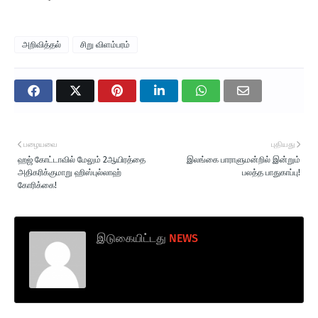
அறிவித்தல்
சிறு விளம்பரம்
பழையவை
புதியது
ஹஜ் கோட்டாவில் மேலும் 2ஆயிரத்தை
இலங்கை பாராளுமன்றில் இன்றும்
அதிகரிக்குமாறு ஹிஸ்புல்லாஹ்
பலத்த பாதுகாப்பு!
கோரிக்கை!
இடுகையிட்டது
NEWS