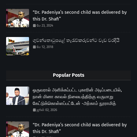
“Dr. Padeniya’s second child was delivered by
this Dr. Shafi”
மே 23, 2024
ගුවන්තොටුපළේ තැරැව්කරුවන්ට වැඩ වරදියි
மே 12, 2018
Popular Posts
ஒருவரால் அளிக்கப்பட்ட புகாரின் அடிப்படையில்,
நான் மினா காவல் நிலையத்திற்கு வருமாறு
கேட்டுக்கொள்ளப்பட்டேன் -அர்காம் நூராமித்
ஜூன் 02, 2026
“Dr. Padeniya’s second child was delivered by
this Dr. Shafi”