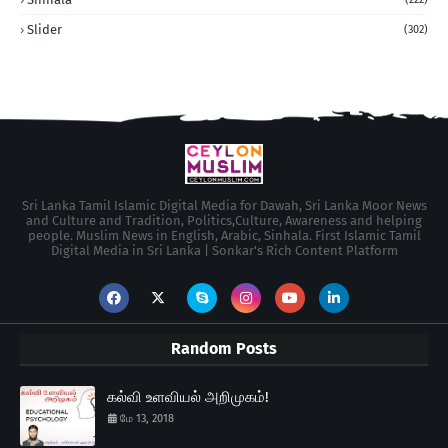
Slider
(302)
Sri Lanka Tamil Islamic Digital Media for Dawah, Sri Lanka Moor News
and Culture and Tradition, Politics,Culture, Awareness and helping
people. Muslim News in English, Arabic, Sinhala. First Islamic Tamil
Digital Media in Sri Lanka | Sonkar's Rich Content Platform
Random Posts
கல்வி உளவியல் அறிமுகம்!
மே 13, 2018