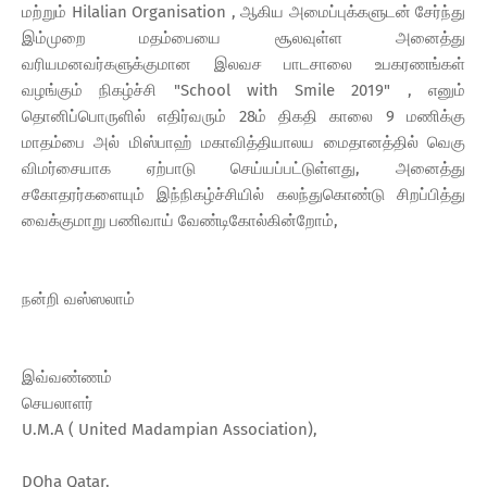
மற்றும் Hilalian Organisation , ஆகிய அமைப்புக்களுடன் சேர்ந்து
இம்முறை மதம்பையை சூலவுள்ள அனைத்து
வரியமனவர்களுக்குமான இலவச பாடசாலை உபகரணங்கள்
வழங்கும் நிகழ்ச்சி "School with Smile 2019" , எனும்
தொனிப்பொருளில் எதிர்வரும் 28ம் திகதி காலை 9 மணிக்கு
மாதம்பை அல் மிஸ்பாஹ் மகாவித்தியாலய மைதானத்தில் வெகு
விமர்சையாக ஏற்பாடு செய்யப்பட்டுள்ளது, அனைத்து
சகோதரர்களையும் இந்நிகழ்ச்சியில் கலந்துகொண்டு சிறப்பித்து
வைக்குமாறு பணிவாய் வேண்டிகோல்கின்றோம்,
நன்றி வஸ்ஸலாம்
இவ்வண்ணம்
செயலாளர்
U.M.A ( United Madampian Association),
DOha Qatar.