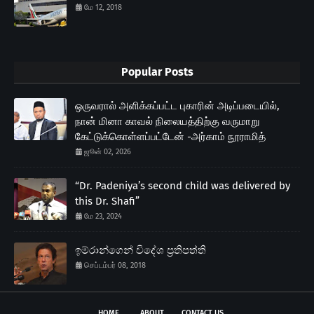
மே 12, 2018
Popular Posts
ஒருவரால் அளிக்கப்பட்ட புகாரின் அடிப்படையில்,
நான் மினா காவல் நிலையத்திற்கு வருமாறு
கேட்டுக்கொள்ளப்பட்டேன் -அர்காம் நூராமித்
ஜூன் 02, 2026
“Dr. Padeniya’s second child was delivered by
this Dr. Shafi”
மே 23, 2024
ඉම්රාන්ගෙන් විදේශ ප‍්‍රතිපත්ති
செப்டம்பர் 08, 2018
HOME
ABOUT
CONTACT US