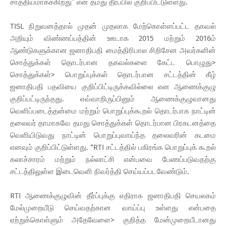
சாத்தியமாக்ககிறது” என தமது தீர்ப்பில் குறிப்பிட்டுள்ளது.
TISL நிறுவனத்தால் முதன் முதலாக மேற்கொள்ளப்பட்ட தகவல்
அறியும் விண்ணப்பத்தின் ஊடாக 2015 மற்றும் 2016ம்
ஆண்டுகளுக்கான ஜனாதிபதி மைத்திரிபால சிறிசேன அவர்களின்
சொத்துக்கள் தொடர்பான தகவல்களை கேட்ட பொழுது>
சொத்துக்கள்> பொறுப்புக்கள் தொடர்பான சட்டத்தின் கீழ்
ஜனாதிபதி பதவியை குறிப்பிட்டிருக்கவில்லை என ஆணைக்குழு
குறிப்பட்டிருந்தது. எவ்வாறிருப்பினும் ஆணைக்குழுவானது
வெளிப்படைத்தன்மை மற்றும் பொறுப்புக்கூறல் தொடர்பாக நாட்டின்
தலைவர் தாமாகவே தமது சொத்துக்கள் தொடர்பான பிரகடனத்தை
வெளியிடுவது நாட்டின் பொறுப்புவாய்ந்த தலைவரின் கடமை
எனவும் குறிப்பிட்டுள்ளது. “RTI சட்டத்தில் பகிரங்க பொறுப்புக் கூறல்
கலாச்சாரம் மற்றும் நல்லாட்சி என்பவை பேணப்படுவதற்கு
சட்டத்திலுள்ள இடைவெளி நிவர்த்தி செய்யப்படவேண்டும்.
RTI ஆணைக்குழுவின் தீர்ப்புக்கு எதிராக ஜனாதிபதி செயலகம்
மேல்முறையீடு செய்வதற்கான வாய்ப்பு உள்ளது என்பதை
ஏற்றுக்கொள்ளும் அதேவேளை> குறித்த மேன்முறையீடானது