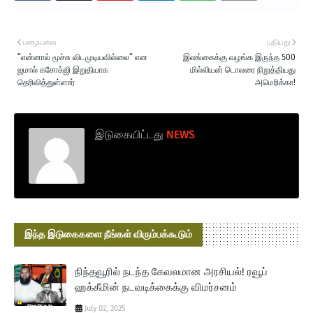
பழையவை
புதியது
”என்னால் மூச்சு விடமுடியவில்லை” என
இலங்கைக்கு வழங்க இருந்த 500
ஜமால் கசோக்ஜி இறுதியாக
மில்லியன் டொலரை நிறுத்தியது
தெரிவித்துள்ளார்
அமெரிக்கா!
இடுகையிட்டது
NEWS
இந்த இடுகைகளை நீங்கள் விரும்பக்கூடும்
நிந்தவூரில் நடந்த கேவலமான அரசியல்! ரவூப்
ஹக்கீமின் நடவடிக்கைக்கு விமர்சனம்
July 02, 2025