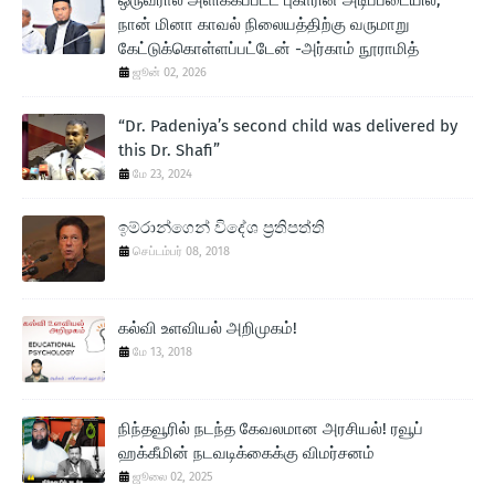
நான் மினா காவல் நிலையத்திற்கு வருமாறு
கேட்டுக்கொள்ளப்பட்டேன் -அர்காம் நூராமித்
ஜூன் 02, 2026
“Dr. Padeniya’s second child was delivered by
this Dr. Shafi”
மே 23, 2024
ඉම්රාන්ගෙන් විදේශ ප‍්‍රතිපත්ති
செப்டம்பர் 08, 2018
கல்வி உளவியல் அறிமுகம்!
மே 13, 2018
நிந்தவூரில் நடந்த கேவலமான அரசியல்! ரவூப்
ஹக்கீமின் நடவடிக்கைக்கு விமர்சனம்
ஜூலை 02, 2025