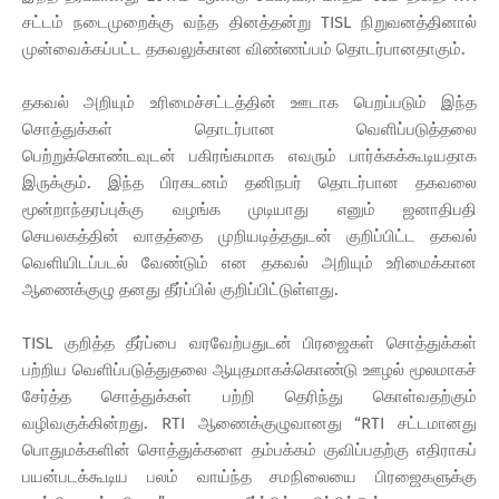
சட்டம் நடைமுறைக்கு வந்த தினத்தன்று TISL நிறுவனத்தினால்
முன்வைக்கப்பட்ட தகவலுக்கான விண்ணப்பம் தொடர்பானதாகும்.
தகவல் அறியும் உரிமைச்சட்டத்தின் ஊடாக பெறப்படும் இந்த
சொத்துக்கள் தொடர்பான வெளிப்படுத்தலை
பெற்றுக்கொண்டவுடன் பகிரங்கமாக எவரும் பார்க்கக்கூடியதாக
இருக்கும். இந்த பிரகடனம் தனிநபர் தொடர்பான தகவலை
மூன்றாந்தரப்புக்கு வழங்க முடியாது எனும் ஜனாதிபதி
செயலகத்தின் வாதத்தை முறியடித்ததுடன் குறிப்பிட்ட தகவல்
வெளியிடப்படல் வேண்டும் என தகவல் அறியும் உரிமைக்கான
ஆணைக்குழு தனது தீர்ப்பில் குறிப்பிட்டுள்ளது.
TISL குறித்த தீர்ப்பை வரவேற்பதுடன் பிரஜைகள் சொத்துக்கள்
பற்றிய வெளிப்படுத்துதலை ஆயுதமாகக்கொண்டு ஊழல் மூலமாகச்
சேர்த்த சொத்துக்கள் பற்றி தெரிந்து கொள்வதற்கும்
வழிவகுக்கின்றது. RTI ஆணைக்குழுவானது “RTI சட்டமானது
பொதுமக்களின் சொத்துக்களை தம்பக்கம் குவிப்பதற்கு எதிராகப்
பயன்படக்கூடிய பலம் வாய்ந்த சமநிலையை பிரஜைகளுக்கு