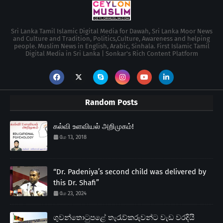
Sri Lanka Tamil Islamic Digital Media for Dawah, Sri Lanka Moor News
and Culture and Tradition, Politics,Culture, Awareness and helping
people. Muslim News in English, Arabic, Sinhala. First Islamic Tamil
Digital Media in Sri Lanka | Sonkar's Rich Content Platform
Random Posts
கல்வி உளவியல் அறிமுகம்!
மே 13, 2018
“Dr. Padeniya’s second child was delivered by
this Dr. Shafi”
மே 23, 2024
ගුවන්තොටුපළේ තැරැව්කරුවන්ට වැඩ වරදියි