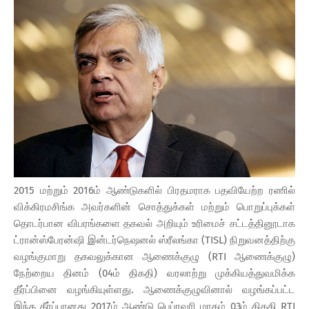
2015 மற்றும் 2016ம் ஆண்டுகளில் பிரதமராக பதவியேற்ற ரணில்
விக்கிரமசிங்க அவர்களின் சொத்துக்கள் மற்றும் பொறுப்புக்கள்
தொடர்பான விபரங்களை தகவல் அறியும் உரிமைச் சட்டத்தினூடாக
ட்ரான்ஸ்பேரன்ஷி இன்டர்நெஷனல் ஸ்ரீலங்கா (TISL) நிறுவனத்திற்கு
வழங்குமாறு தகவலுக்கான ஆணைக்குழு (RTI ஆணைக்குழு)
நேற்றைய தினம் (04ம் திகதி) வரலாற்று முக்கியத்துவமிக்க
தீர்ப்பினை வழங்கியுள்ளது. ஆணைக்குழுவினால் வழங்கப்பட்ட
இந்த தீர்ப்பானது 2017ம் ஆண்டு பெப்ரவரி மாதம் 03ம் திகதி RTI