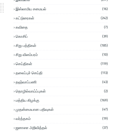
இஸ்லாமிய சமையல்
(16)
கட்டுரைகள்
(242)
கவிதை
(7)
கொசிப்
(39)
சிறு பத்திகள்
(185)
சிறு விளம்பரம்
(10)
செய்திகள்
(119)
தலைப்புச் செய்தி
(113)
தஹ்வாப்பணி
(43)
தொழில்வாய்ப்புகள்
(2)
மத்திய கிழக்கு
(169)
முதன்மையான பதிவுகள்
(47)
வர்த்தகம்
(19)
ஜனாஸா அறிவித்தல்
(37)