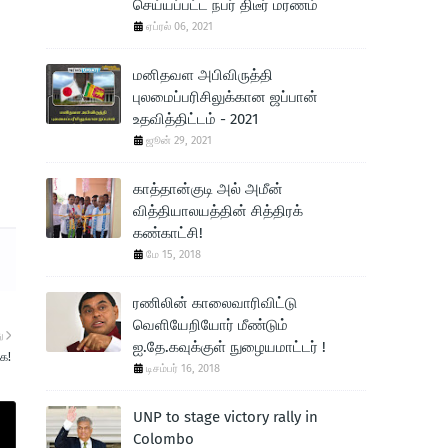
செய்யப்பட்ட நபர் திடீர் மரணம்
ஏப்ரல் 06, 2021
மனிதவள அபிவிருத்தி
புலமைப்பரிசிலுக்கான ஜப்பான்
உதவித்திட்டம் - 2021
ஜூன் 29, 2021
காத்தான்குடி அல் அமீன்
வித்தியாலயத்தின் சித்திரக்
கண்காட்சி!
மே 15, 2018
ரணிலின் காலைவாரிவிட்டு
வெளியேறியோர் மீண்டும்
ு
ஐ.தே.கவுக்குள் நுழையமாட்டர் !
க!
டிசம்பர் 16, 2018
UNP to stage victory rally in
Colombo