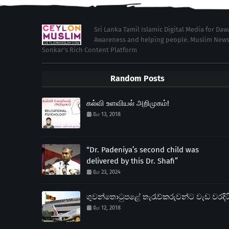
Sri Lanka Tamil Islamic Digital Media for Da
Awareness and helping people. Muslim News in 
Sonkar's Rich Content Platform
Random Posts
கல்வி உளவியல் அறிமுகம்!
மே 13, 2018
“Dr. Padeniya’s second child was
delivered by this Dr. Shafi”
மே 23, 2024
ගුවන්තොටුපළේ තැරැව්කරුවන්ට වැඩ වරදිය
மே 12, 2018