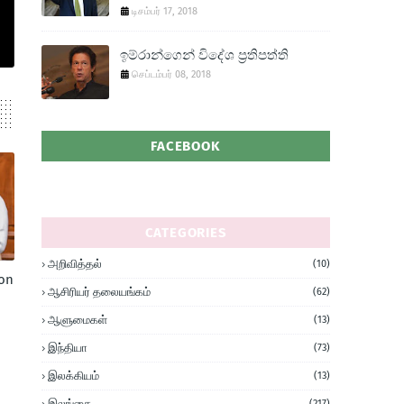
டிசம்பர் 17, 2018
ඉම්රාන්ගෙන් විදේශ ප‍්‍රතිපත්ති
செப்டம்பர் 08, 2018
FACEBOOK
CATEGORIES
அறிவித்தல்
(10)
 on
ஆசிரியர் தலையங்கம்
(62)
ஆளுமைகள்
(13)
இந்தியா
(73)
இலக்கியம்
(13)
இலங்கை
(217)