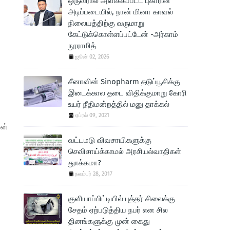
ஒருவரால் அளிக்கப்பட்ட புகாரின்
அடிப்படையில், நான் மினா காவல்
நிலையத்திற்கு வருமாறு
கேட்டுக்கொள்ளப்பட்டேன் -அர்காம்
நூராமித்
ஜூன் 02, 2026
சீனாவின் Sinopharm தடுப்பூசிக்கு
இடைக்கால தடை விதிக்குமாறு கோரி
உயர் நீதிமன்றத்தில் மனு தாக்கல்
ஏப்ரல் 09, 2021
ான்
வட்டமடு விவசாயிகளுக்கு
செவிசாய்க்காமல் அரசியல்வாதிகள்
துாக்கமா?
நவம்பர் 28, 2017
குளியாப்பிட்டியில் புத்தர் சிலைக்கு
சேதம் ஏற்படுத்திய நபர் என சில
தினங்களுக்கு முன் கைது