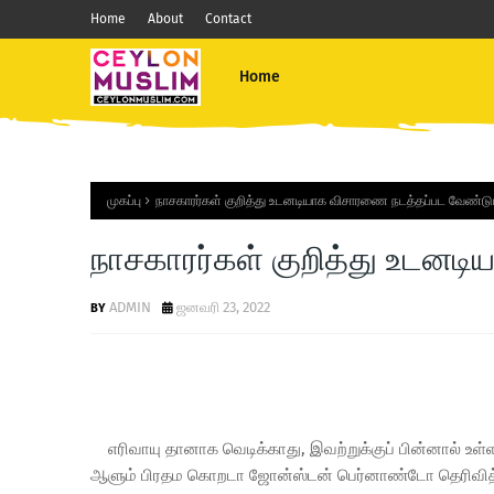
Home
About
Contact
Home
முகப்பு
நாசகாரர்கள் குறித்து உடனடியாக விசாரணை நடத்தப்பட வேண்டும
நாசகாரர்கள் குறித்து உடனட
ADMIN
ஜனவரி 23, 2022
எரிவாயு தானாக வெடிக்காது, இவற்றுக்குப் பின்னால் உ
ஆளும் பிரதம கொறடா ஜோன்ஸ்டன் பெர்னாண்டோ தெரிவித்த