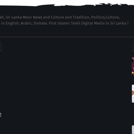
wah, Sri Lanka Moor News and Culture and Tradition, Politics,Culture,
English, Arabic, Sinhala. First Islamic Tamil Digital Media in Sri Lanka |
ි