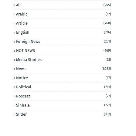
All
(255)
Arabic
(17)
Article
(260)
English
(276)
Foreign News
(201)
HOT NEWS
(169)
Media Studies
(32)
News
(8982)
Notice
(17)
Political
(211)
Poscast
(22)
Sinhala
(222)
Slider
(302)