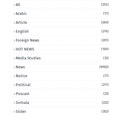
All
(255)
Arabic
(17)
Article
(260)
English
(276)
Foreign News
(201)
HOT NEWS
(169)
Media Studies
(32)
News
(8982)
Notice
(17)
Political
(211)
Poscast
(22)
Sinhala
(222)
Slider
(302)