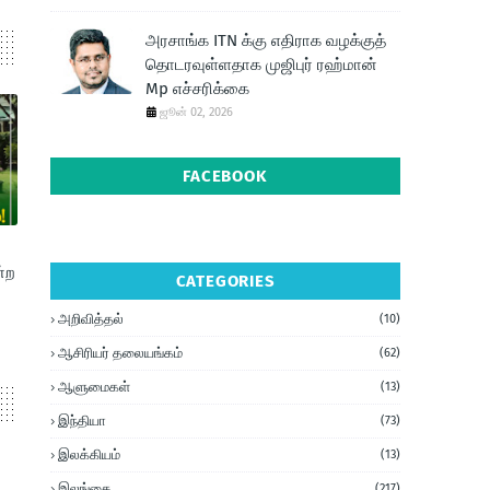
அரசாங்க ITN க்கு எதிராக வழக்குத்
தொடரவுள்ளதாக முஜிபுர் ரஹ்மான்
Mp எச்சரிக்கை
ஜூன் 02, 2026
FACEBOOK
்ற
CATEGORIES
அறிவித்தல்
(10)
ஆசிரியர் தலையங்கம்
(62)
ஆளுமைகள்
(13)
இந்தியா
(73)
இலக்கியம்
(13)
இலங்கை
(217)