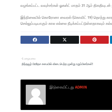
வழங்கப்பட்ட வவுச்சர்கள் ஓகஸ்ட் மாதம் 31 ஆம் திகதியுடன்
இந்நிலையில் கொரோனா வைரஸ் (கொவிட் 19) தொற்று காரணத்
செல்லுப்படியாகும் கால எல்லை நீடிக்கப்பட்டுள்ளதாகவும் கல
பழையவை
நிந்தவூர் பிரதேச சபையில் விடைபெற்ற மூன்று உறுப்பினர்கள்!
இடுகையிட்டது
ADMIN