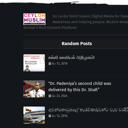
Sri Lanka Tamil Islamic Digital Media for Da
Awareness and helping people. Muslim News in 
Sonkar's Rich Content Platform
Random Posts
கல்வி உளவியல் அறிமுகம்!
மே 13, 2018
“Dr. Padeniya’s second child was
delivered by this Dr. Shafi”
மே 23, 2024
ගුවන්තොටුපළේ තැරැව්කරුවන්ට වැඩ වරදිය
மே 12, 2018