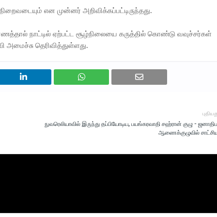
 நிறைவடையும் என முன்னர் அறிவிக்கப்பட்டிருந்தது.
தால் நாட்டில் ஏற்பட்ட சூழ்நிலையை கருத்தில் கொண்டு வவுச்சர்கள்
்வி அமைச்சு தெரிவித்துள்ளது.
புதியத
நுவரெலியாவில் இருந்து தப்பியோடிய, பயங்கரவாதி சஹ்ரான் குழு - ஜனாதி
ஆணைக்குழுவில் சாட்சிய