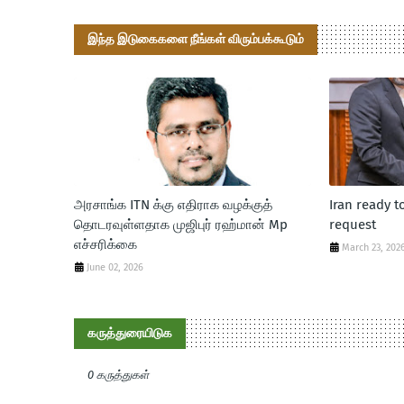
இந்த இடுகைகளை நீங்கள் விரும்பக்கூடும்
அரசாங்க ITN க்கு எதிராக வழக்குத்
Iran ready t
தொடரவுள்ளதாக முஜிபுர் ரஹ்மான் Mp
request
எச்சரிக்கை
March 23, 202
June 02, 2026
கருத்துரையிடுக
0 கருத்துகள்