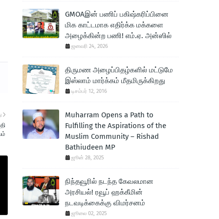
GMOAஇன் பணிப் பகிஷ்கரிப்பினை
மிக காட்டமாக எதிர்க்க மக்களை
அழைக்கின்ற பணி! எம்.ஏ. அன்ஸில்
ஜனவரி 24, 2026
திருமண அழைப்பிதழ்களில் மட்டுமே
இஸ்லாம் மார்க்கம் மீதமிருக்கிறது
டிசம்பர் 12, 2016
Muharram Opens a Path to
ு
Fulfilling the Aspirations of the
பதி
ம்
Muslim Community – Rishad
Bathiudeen MP
ஜூன் 28, 2025
நிந்தவூரில் நடந்த கேவலமான
அரசியல்! ரவூப் ஹக்கீமின்
நடவடிக்கைக்கு விமர்சனம்
ஜூலை 02, 2025