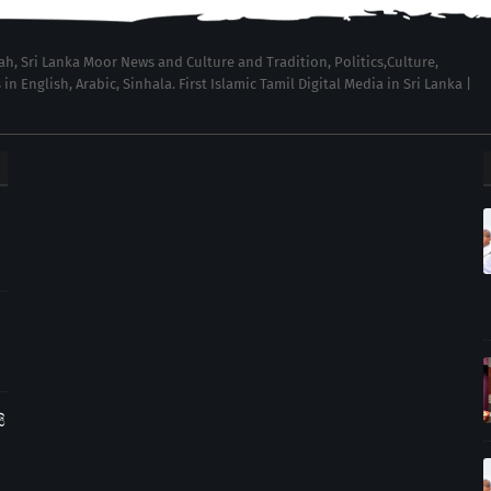
wah, Sri Lanka Moor News and Culture and Tradition, Politics,Culture,
English, Arabic, Sinhala. First Islamic Tamil Digital Media in Sri Lanka |
ි