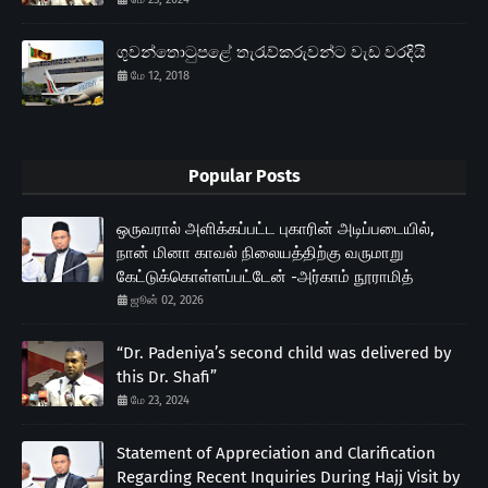
ගුවන්තොටුපළේ තැරැව්කරුවන්ට වැඩ වරදියි
மே 12, 2018
Popular Posts
ஒருவரால் அளிக்கப்பட்ட புகாரின் அடிப்படையில்,
நான் மினா காவல் நிலையத்திற்கு வருமாறு
கேட்டுக்கொள்ளப்பட்டேன் -அர்காம் நூராமித்
ஜூன் 02, 2026
“Dr. Padeniya’s second child was delivered by
this Dr. Shafi”
மே 23, 2024
Statement of Appreciation and Clarification
Regarding Recent Inquiries During Hajj Visit by