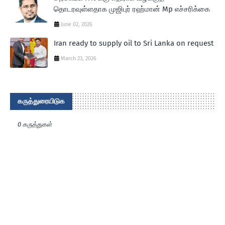
தொடரவுள்ளதாக முஜிபுர் ரஹ்மான் Mp எச்சரிக்கை
June 02, 2026
Iran ready to supply oil to Sri Lanka on request
March 23, 2026
கருத்துரையிடுக
0 கருத்துகள்