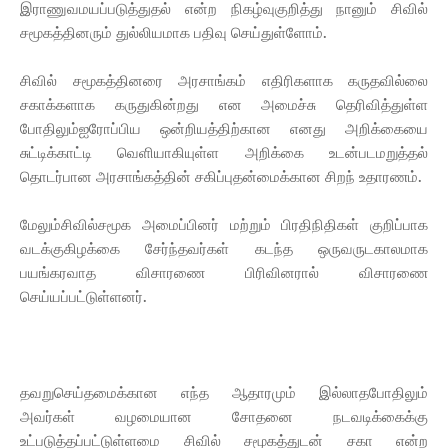
இராணுவமயப்படுத்துதல் என்ற நிகழ்வுகுறித்து நானும் சிவில்
சமூகத்தினரும் துல்லியமாக பதிவு செய்துள்ளோம்.
சிவில் சமூகத்தினரை அரசாங்கம் எதிரிகளாக கருதவில்லை
சகாக்களாக கருதுகின்றது என அமைச்சு தெரிவித்துள்ள
போதிலும்ஐரோப்பிய ஒன்றியத்திற்கான எனது அறிக்கையை
சுட்டிக்காட்டி வெளியாகியுள்ள அறிக்கை உடன்படமறுத்தல்
தொடர்பான அரசாங்கத்தின் சகிப்புதன்மைக்கான சிறந் உதாரணம்.
மேலும்சிவில்சமூக அமைப்பினர் மற்றும் பிரதிநிதிகள் குறிப்பாக
வடக்குகிழக்கை சேர்ந்தவர்கள் கடந்த ஒருவருடகாலமாக
பயங்கரவாத விசாரணை பிரிவினரால் விசாரணை
செய்யப்பட்டுள்ளனர்.
தவறுசெய்தமைக்கான எந்த ஆதாரமும் இல்லாதபோதிலும்
அவர்கள் வழமையான சோதனை நடவடிக்கைக்கு
உட்படுத்தப்பட்டுள்ளமை சிவில் சமூகத்துடன் சகா என்ற