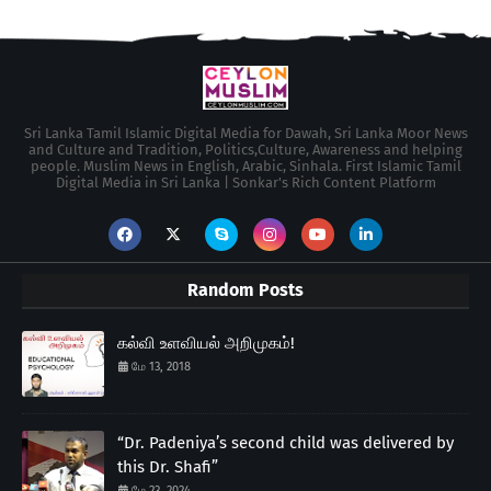
Sri Lanka Tamil Islamic Digital Media for Dawah, Sri Lanka Moor News
and Culture and Tradition, Politics,Culture, Awareness and helping
people. Muslim News in English, Arabic, Sinhala. First Islamic Tamil
Digital Media in Sri Lanka | Sonkar's Rich Content Platform
Random Posts
கல்வி உளவியல் அறிமுகம்!
மே 13, 2018
“Dr. Padeniya’s second child was delivered by
this Dr. Shafi”
மே 23, 2024