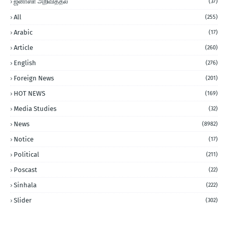
ஜனாஸா அறிவித்தல்
(37)
All
(255)
Arabic
(17)
Article
(260)
English
(276)
Foreign News
(201)
HOT NEWS
(169)
Media Studies
(32)
News
(8982)
Notice
(17)
Political
(211)
Poscast
(22)
Sinhala
(222)
Slider
(302)