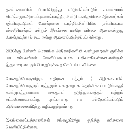
தண்டனையின் பிடியிலிருந்து விடுவிக்கப்படும் கலாச்சாரம்
சிவில்சமூகஅமைப்புகளால்மாத்திரமின்றி மனிதஉரிமை ஆர்வலர்கள்
ஐக்கியநாடுகள் போன்றவை மாத்திரமின்றிமிக முக்கியமாக
உச்சநீதிமன்றம் மற்றும் இலங்கை மனித உரிமை ஆணைக்குழு
போன்றவற்றால் கூட நன்கு ஆவணப்படுத்தப்பட்டுள்ளது,
2020க்கு பின்னர் அரசாங்க அதிகாரிகளின் வன்முறைகள் குறித்த
பல சம்பவங்கள் வெளிப்படையாக பதிவாகியுள்ளன.எனினும்
இதுவரை எவரும் பொறுப்புக்கூற செய்யப்படவில்லை.
போதைப்பொருளிற்கு எதிரான யுத்தம் ( அறிக்கையில்
போதைப்பொருளும் யுத்தமும் எனதவறாக தெரிவிக்கப்பட்டுள்ளது)
கண்மூடித்தனமான கைதுகள் தடுத்துவைத்தல் மற்றும்
சட்டவிசாரணைக்கு புறம்பானது என சந்தேகிக்கப்படும்
படுகொலைகளி;ற்கு வழிவகுத்துள்ளது.
இலங்கைசட்டத்தரணிகள் சங்கமும்இது குறித்து கரிசனை
வெளியிட்டுள்ளது.