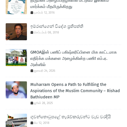
திருமண அழைப்பிதழ்களில் மட்டுமே இஸ்லாம்
மார்க்கம் மீதமிருக்கிறது
டிசம்பர் 12, 2016
ඉම්රාන්ගෙන් විදේශ ප‍්‍රතිපත්ති
செப்டம்பர் 08, 2018
GMOAஇன் பணிப் பகிஷ்கரிப்பினை மிக காட்டமாக
எதிர்க்க மக்களை அழைக்கின்ற பணி! எம்.ஏ.
அன்ஸில்
ஜனவரி 24, 2026
Muharram Opens a Path to Fulfilling the
Aspirations of the Muslim Community – Rishad
Bathiudeen MP
ஜூன் 28, 2025
ගුවන්තොටුපළේ තැරැව්කරුවන්ට වැඩ වරදියි
மே 12, 2018