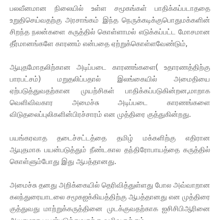
பலவீனமான நிலையில் உள்ள சமூகங்கள் பாதிக்கப்படாததை
உறுதிசெய்வதற்கு அரசாங்கம் இந்த நெருக்கடிக்குபொதுமக்களின்
சிறந்த நலன்களை கருத்தில் கொள்ளாமல் எடுக்கப்பட்ட மோசமான
தீர்மானங்களே காரணம் என்பதை ஏற்றுக்கொள்ளவேண்டும்,
ஆயுதமோதலிற்கான அடிப்படை காரணங்களை( உதாரணத்திற்கு
பாரபட்சம்) மறுதலிப்பதால் இலங்கையில் அமைதியை
ஏற்படுத்துவதற்கான முயற்சிகள் பாதிக்கப்படுகின்றன,மாறாக
வெளிவிவகார அமைச்சு அடிப்படை காரணங்களை
விடுதலைப்புலிகளின்பிரச்சாரம் என முத்திரை குத்துகின்றது.
பயங்கரவாத தடைச்சட்டத்தை தமிழ் மக்களிற்கு எதிரான
ஆயுதமாக பயன்படுத்தும் நீண்டகால தந்திரோபாயத்தை கருத்தில்
கொள்ளும்போது இது ஆபத்தானது.
அமைச்சு தனது அறிக்கையில் தெரிவித்துள்ளது போல அவ்வாறான
கலந்துரையாடலை சமூகஐக்கியத்திற்கு ஆபத்தானது என முத்திரை
குத்துவது மாற்றுக்கருத்தினை முடக்குவதற்காக ஐசிசிபிஆரினை