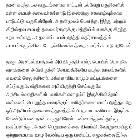
நான் கடந்த பல வருடங்களாக நாட்டின் பல்வேறு பகுதிகளில்
உள்ள சமயத் தலைவர்களோடு இணைந்து சகவாழ்வுக்காக
பாடுபட்டு வருகின்றேன். அதன்மூலம் பௌத்த
,
இந்து மற்றும்
கிறிஸ்தவ சமயத் தலைவர்களுக்கு மத்தியில் எனக்கு சிறந்த
உறவு உள்ளது. அதனைப் பயன்படுத்தி எதிர்காலத்தில்
சமயங்களுக்கிடையே நல்லிணக்கத்தை வளர்க்க பாடுபடுவேன்.
நமது அரசியல்வாதிகள் அபிவிருத்தி என்ற பெயரில் பௌதீக
வளங்களை அபிவிருத்தி செய்வதிலேயே கடந்த காலங்களில்
கவனம் செலுத்தினர். மக்களாகிய நாமும் கட்டிடங்களை
கட்டுவதும்
,
வீதிகளை அபிவிருத்தி செய்வதுமே
அரசியல்வாதிகளின் பணிகள் என நம்பி இருக்கின்றோம்.
என்னைப் பொறுத்த வரைக்கும் மனிதர்களை வளப்படுத்துவதே
ஓர் அரசியல் தலைமைத்துவத்தின் பிரதான பணியாக இருக்க
வேண்டும் என நான் கருதுகிறேன். பன்மைத்துவத்துக்கு
மதிப்பளித்து
,
அதன் பெறுமானத்தை விளங்கி
,
வேற்றுமையிலும்
ஒற்றுமையாக வாழ வேண்டிய ஒரு பண்பட்ட சமூகத்தை இந்த