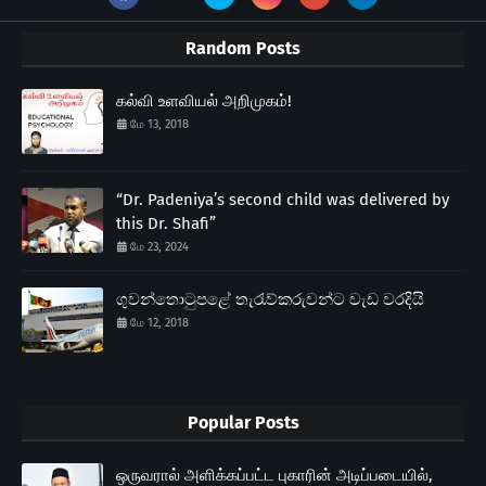
Random Posts
கல்வி உளவியல் அறிமுகம்!
மே 13, 2018
“Dr. Padeniya’s second child was delivered by
this Dr. Shafi”
மே 23, 2024
ගුවන්තොටුපළේ තැරැව්කරුවන්ට වැඩ වරදියි
மே 12, 2018
Popular Posts
ஒருவரால் அளிக்கப்பட்ட புகாரின் அடிப்படையில்,