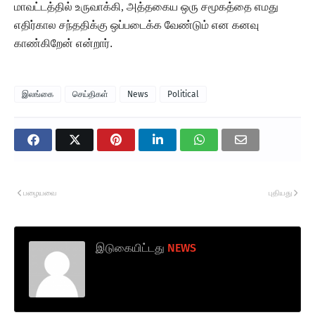
மாவட்டத்தில் உருவாக்கி
,
அத்தகைய ஒரு சமூகத்தை எமது
எதிர்கால சந்ததிக்கு ஒப்படைக்க வேண்டும் என கனவு
காண்கிறேன்
என்றார்.
இலங்கை
செய்திகள்
News
Political
பழையவை
புதியது
இடுகையிட்டது
NEWS