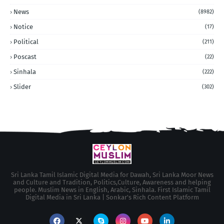
News
(8982)
Notice
(17)
Political
(211)
Poscast
(22)
Sinhala
(222)
Slider
(302)
Sri Lanka Tamil Islamic Digital Media for Dawah, Sri Lanka Moor News
and Culture and Tradition, Politics,Culture, Awareness and helping
people. Muslim News in English, Arabic, Sinhala. First Islamic Tamil
Digital Media in Sri Lanka | Sonkar's Rich Content Platform