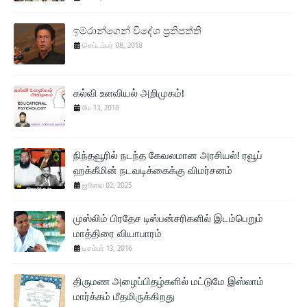
ඉම්රාන්ගෙන් විදේශ ප‍්‍රතිපත්ති
செப்டம்பர் 08, 2018
கல்வி உளவியல் அறிமுகம்!
மே 13, 2018
நிந்தவூரில் நடந்த கேவலமான அரசியல்! ரவூப்
ஹக்கீமின் நடவடிக்கைக்கு விமர்சனம்
ஜூலை 02, 2025
முஸ்லிம் பிரதேச டிஸ்பன்சரிகளில் இடம்பெறும்
மாத்திரை வியாபாரம்
டிசம்பர் 13, 2016
திருமண அழைப்பிதழ்களில் மட்டுமே இஸ்லாம்
மார்க்கம் மீதமிருக்கிறது