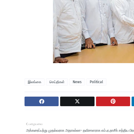
இலங்கை
செய்திகள்
News
Political
பழையவை
அக்கரைப்பற்று முதல்வராக அதாஉல்லா- தவிசாளராக எம்.ஏ.றாசீக் சத்திய பி