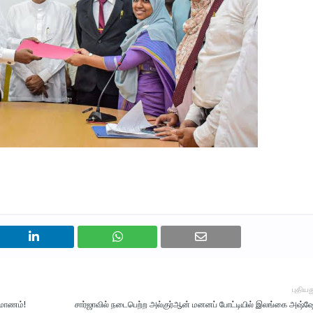
புதியத
ரமாணம்!
சார்ஜாவில் நடைபெற்ற அல்­குர்ஆன் மனனப் போட்­டியில் இலங்­கை அஷ்ஷ