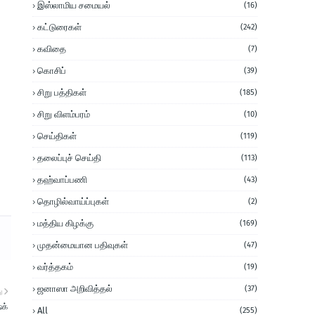
இஸ்லாமிய சமையல்
(16)
கட்டுரைகள்
(242)
கவிதை
(7)
கொசிப்
(39)
சிறு பத்திகள்
(185)
சிறு விளம்பரம்
(10)
செய்திகள்
(119)
தலைப்புச் செய்தி
(113)
தஹ்வாப்பணி
(43)
தொழில்வாய்ப்புகள்
(2)
மத்திய கிழக்கு
(169)
முதன்மையான பதிவுகள்
(47)
வர்த்தகம்
(19)
ஜனாஸா அறிவித்தல்
(37)
ு
ேக்
All
(255)