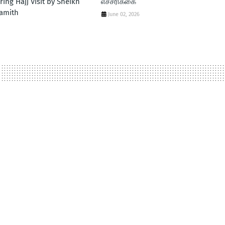
ring Hajj Visit by Sheikh
எச்சரிக்கை
amith
June 02, 2026