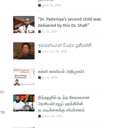
ஜூன் 02, 2026
“Dr. Padeniya’s second child was
delivered by this Dr. Shafi”
மே 23, 2024
ඉම්රාන්ගෙන් විදේශ ප‍්‍රතිපත්ති
செப்டம்பர் 08, 2018
கல்வி உளவியல் அறிமுகம்!
மே 13, 2018
ணம்
நிந்தவூரில் நடந்த கேவலமான
அரசியல்! ரவூப் ஹக்கீமின்
நடவடிக்கைக்கு விமர்சனம்
 10
ஜூலை 02, 2025