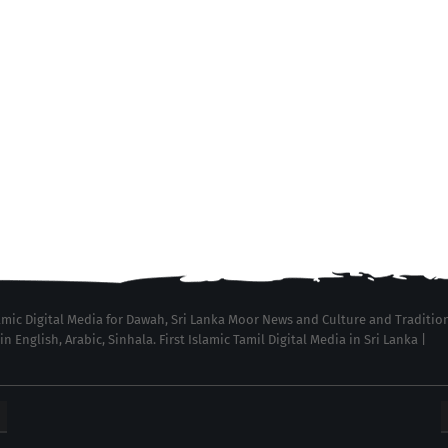
lamic Digital Media for Dawah, Sri Lanka Moor News and Culture and Traditio
English, Arabic, Sinhala. First Islamic Tamil Digital Media in Sri Lanka |