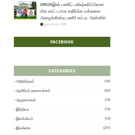
GMOAஇன் பணிப் பகிஷ்கரிப்பினை
மிக காட்டமாக எதிர்க்க மக்களை
அழைக்கின்ற பணி! எம்.ஏ. அன்ஸில்
ஜனவரி 24, 2026
FACEBOOK
CATEGORIES
அறிவித்தல்
(10)
ஆசிரியர் தலையங்கம்
(62)
ஆளுமைகள்
(13)
இந்தியா
(73)
இலக்கியம்
(13)
இலங்கை
(217)