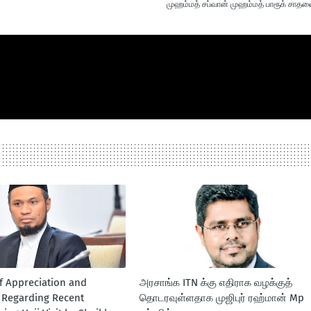
முஹம்மத் சப்வான் முஹம்மத் பாரூக் சாதன
f Appreciation and
அரசாங்க ITN க்கு எதிராக வழக்குத்
n Regarding Recent
தொடரவுள்ளதாக முஜிபுர் ரஹ்மான் Mp