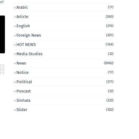
ை!
Arabic
(17)
Article
(260)
English
(276)
Foreign News
(201)
HOT NEWS
(169)
Media Studies
(32)
News
(8982)
Notice
(17)
Political
(211)
Poscast
(22)
Sinhala
(222)
Slider
(302)