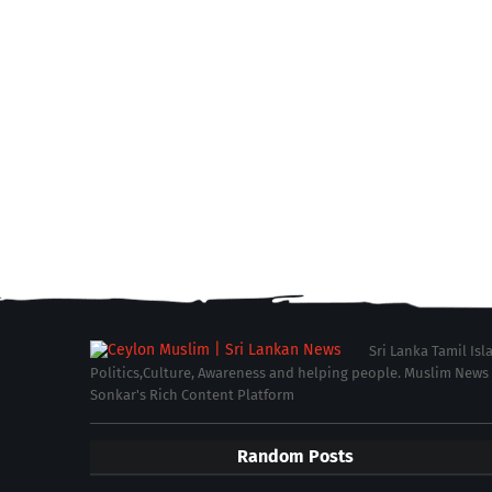
Sri Lanka Tamil Is
Politics,Culture, Awareness and helping people. Muslim News in 
Sonkar's Rich Content Platform
Random Posts