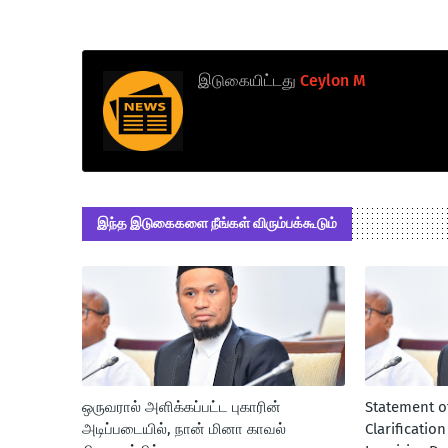
இடுகையிட்டது
Ceylon M
இந்த இடுகைகளை நீங்கள் விரும்பக்கூடும்
ஒருவரால் அளிக்கப்பட்ட புகாரின்
Statement o
அடிப்படையில், நான் மினா காவல்
Clarificatio